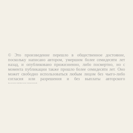
© Это произведение перешло в общественное достояние,
поскольку написано автором, умершим более семидесяти лет
назад, и опубликовано прижизненно, либо посмертно, но с
момента публикации также прошло более семидесяти лет. Оно
может свободно использоваться любым лицом без чьего-либо
согласия или разрешения и без выплаты авторского
вознаграждения.
Email:
otklik@ilibrary.ru
О библиотеке
Реклама на сайте
©1996—2026 Алексей Комаров. Подборка произведений,
оформление, программирование.