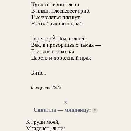
Кутают ливни плечи
В плащ, плесневеет гриб.
Тысячелетья плещут
У столбняковых глыб.
Горе горе́! Под толщей
Век, в прозорливых тьмах —
Глиняные осколки
Царств и дорожный прах
Битв...
6 августа 1922
3
Сивилла — младенцу:
*
К груди моей,
Младенец, льни: