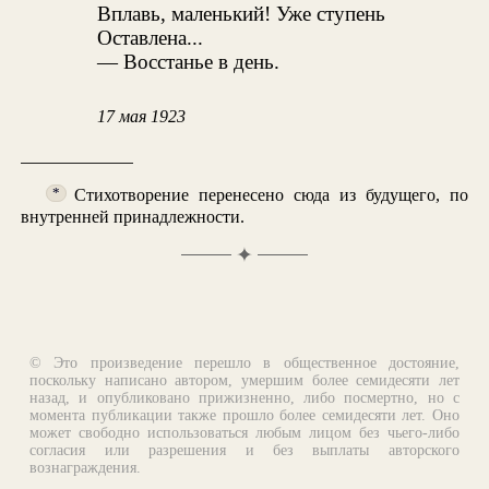
Вплавь, маленький! Уже ступень
Оставлена...
— Восстанье в день.
17 мая 1923
Стихотворение перенесено сюда из будущего, по
*
внутренней принадлежности.
✦
© Это произведение перешло в общественное достояние,
поскольку написано автором, умершим более семидесяти лет
назад, и опубликовано прижизненно, либо посмертно, но с
момента публикации также прошло более семидесяти лет. Оно
может свободно использоваться любым лицом без чьего-либо
согласия или разрешения и без выплаты авторского
вознаграждения.