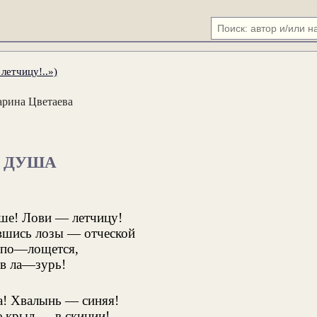
етчицу!..»)
рина Цветаева
ДУША
е! Лови — летчицу!
вшись лозы — отческой
 по—лощется,
в ла—зурь!
а! Хвалынь — синяя!
 крыл — в скинии!