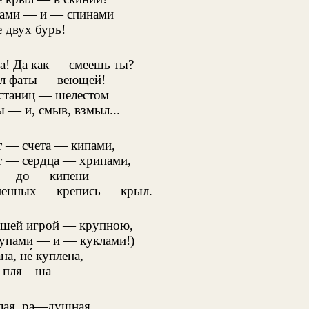
ами — и — спинами
 двух бурь!
а! Да как — смеешь ты?
ел фаты — веющей!
 станиц — шелестом
 — и, смыв, взмыл...
т — счета — кипами,
т — сердца — хрипами,
 — до — кипени
ненных — крепись — крыл.
вашей игрой — крупною,
упами — и — куклами!)
а, не́ куплена,
и пля—ша —
ая, ра—душная,