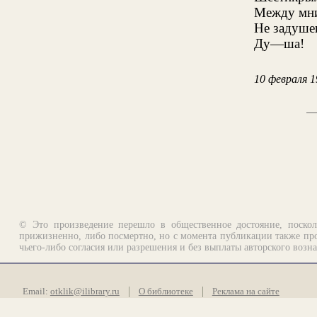
Между мн
Не задуше
Ду—ша!
10 февраля 1
© Это произведение перешло в общественное достояние, поскол
прижизненно, либо посмертно, но с момента публикации также про
чьего-либо согласия или разрешения и без выплаты авторского возн
Email:
otklik@ilibrary.ru
О библиотеке
Реклама на сайте
©1996—2026 Алексей Комаров. Подборка произведений, оформление, п