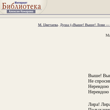
М. Цветаева
.
Душа («Выше! Выше! Лови — л
Ма
Выше! Выш
Не спроси
Нереидою
Нереидою 
Лира! Лир
Полыхание