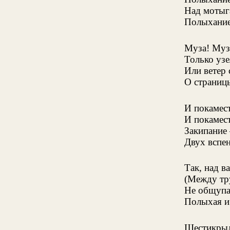
Над мотыг
Полыхание
Муза! Муз
Только уз
Или ветер
О страницы
И покамес
И покамес
Закипание
Двух вспе
Так, над 
(Между тр
Не общупан
Полыхая 
Шестикрыл