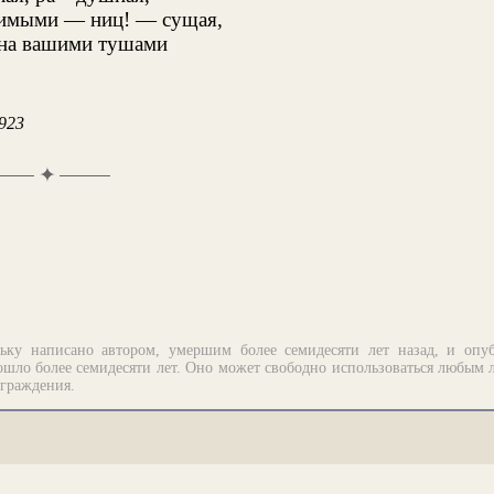
имыми — ниц! — сущая,
на вашими тушами
923
✦
ьку написано автором, умершим более семидесяти лет назад, и опу
шло более семидесяти лет. Оно может свободно использоваться любым 
аграждения.
рограммирование.