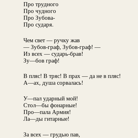
Про трудного
Про чудного
Про Зубова-
Про сударя.
Чем свет — ручку жав
— Зубов-граф, Зубов-граф! —
Из всех — сударь-брав!
Зу—бов граф!
В пляс! В тряс! В прах — да не в пляс!
А—ах, душа сорвалась!
У—пал ударный мой!
Стол—бы фонарные!
Про—пала Армия!
Ла—ды гитарные!
За всех — грудью пав,