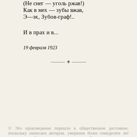
(Не снег — уголь ржав!)
Как в мех — зубы вжав,
Э—эх, Зубов-граф!..
И в прах и в...
19 февраля 1923
✦
© Это произведение перешло в общественное достояние,
поскольку написано автором, умершим более семидесяти лет