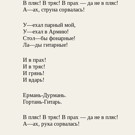
В пляс! В тряс! В прах — да не в пляс!
А—ах, струна сорвалась!
У—ехал парный мой,
У—ехал в Армию!
Стол—бы фонарные!
Ла—ды гитарные!
И в прах!
И в тряс!
И грянь!
И вдарь!
Ермань-Дурмань.
Гортань-Гитарь.
В пляс! В тряс! В прах — да не в пляс!
А—ах, рука сорвалась!