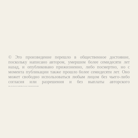
© Это произведение перешло в общественное достояние,
поскольку написано автором, умершим более семидесяти лет
назад, и опубликовано прижизненно, либо посмертно, но с
момента публикации также прошло более семидесяти лет. Оно
может свободно использоваться любым лицом без чьего-либо
согласия или разрешения и без выплаты авторского
вознаграждения.
Email:
otklik@ilibrary.ru
О библиотеке
Реклама на сайте
©1996—2026 Алексей Комаров. Подборка произведений,
оформление, программирование.