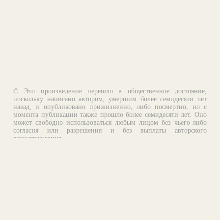
© Это произведение перешло в общественное достояние,
поскольку написано автором, умершим более семидесяти лет
назад, и опубликовано прижизненно, либо посмертно, но с
момента публикации также прошло более семидесяти лет. Оно
может свободно использоваться любым лицом без чьего-либо
согласия или разрешения и без выплаты авторского
вознаграждения.
Email:
otklik@ilibrary.ru
О библиотеке
Реклама на сайте
©1996—2026 Алексей Комаров. Подборка произведений,
оформление, программирование.