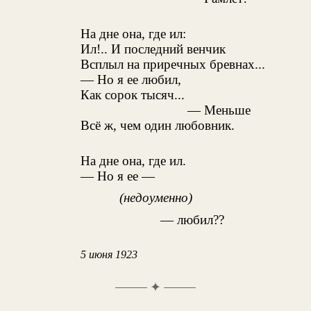
На дне она, где ил:
Ил!.. И последний венчик
Всплыл на приречных бревнах...
— Но я ее любил,
Как сорок тысяч...
— Меньше
Всё ж, чем один любовник.
На дне она, где ил.
— Но я ее —
(недоуменно)
— любил??
5 июня 1923
✦