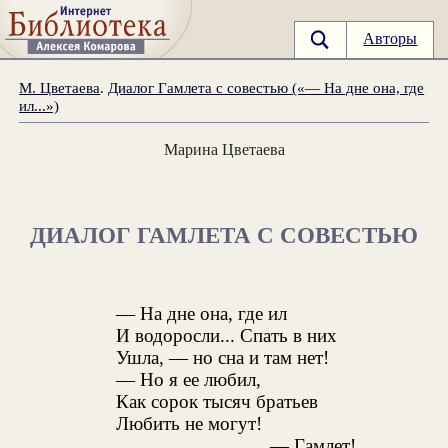
Авторы
М. Цветаева
.
Диалог Гамлета с совестью («— На дне она, где
ил...»)
Марина Цветаева
ДИАЛОГ ГАМЛЕТА С СОВЕСТЬЮ
— На дне она, где ил
И водоросли... Спать в них
Ушла, — но сна и там нет!
— Но я ее любил,
Как сорок тысяч братьев
Любить не могут!
— Гамлет!