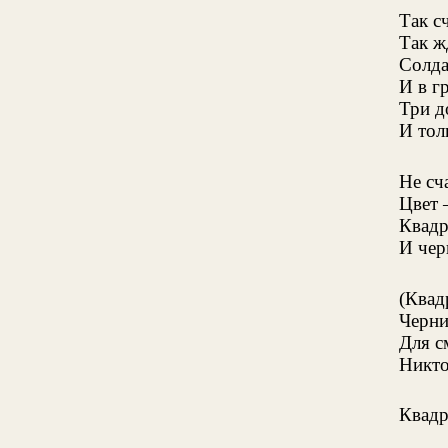
Так с
Так ж
Солда
И в г
Три д
И тол
Не сч
Цвет 
Квадр
И чер
(Квад
Черни
Для с
Никто
Квадр