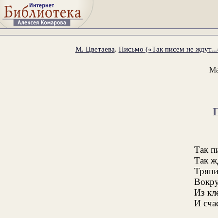
М. Цветаева
.
Письмо («Так писем не ждут...
Ма
Так п
Так ж
Тряпи
Вокру
Из кл
И сча