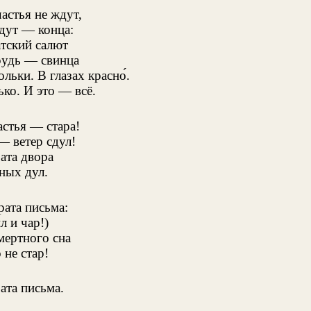
частья не ждут,
дут — конца:
тский салют
рудь — свинца
ольки. В глазах красно́.
ько. И это — всё.
астья — стара!
— ветер сдул!
ата двора
ных дул.
рата письма:
л и чар!)
мертного сна
 не стар!
ата письма.