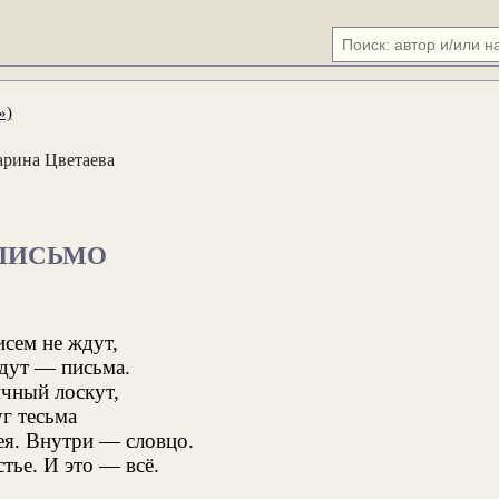
»)
рина Цветаева
ПИСЬМО
исем не ждут,
дут — письма.
чный лоскут,
г тесьма
ея. Внутри — словцо.
стье. И это — всё.