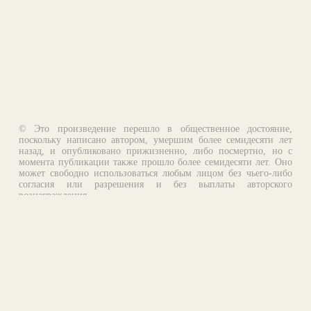
© Это произведение перешло в общественное достояние,
поскольку написано автором, умершим более семидесяти лет
назад, и опубликовано прижизненно, либо посмертно, но с
момента публикации также прошло более семидесяти лет. Оно
может свободно использоваться любым лицом без чьего-либо
согласия или разрешения и без выплаты авторского
вознаграждения.
Email:
otklik@ilibrary.ru
О библиотеке
Реклама на сайте
©1996—2026 Алексей Комаров. Подборка произведений,
оформление, программирование.