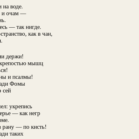
 на воде.
 и очам —
нь.
есь — так нигде.
странство, как в чан,
.
ми держи!
 крепостью мышц
ся!
сны и псалмы!
ради Фомы
 сей
ел: укрепись
ерье — как негр
юме.
 рану — по кисть!
ади таких