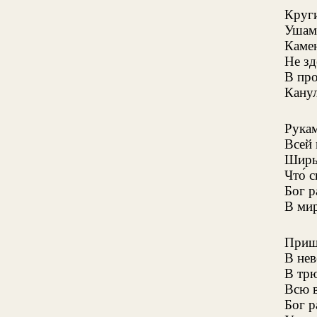
Круги
Ушам
Каме
Не зд
В про
Канул
Рука
Всей
Ширь
Что́ 
Бог 
В мир
Приш
В нев
В тр
Всю в
Бог р