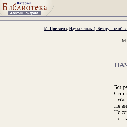
М. Цветаева
.
Наука Фомы («Без рук не обнят
Ма
НА
Без р
Сгин
Небы
Не ви
Не с
Не б