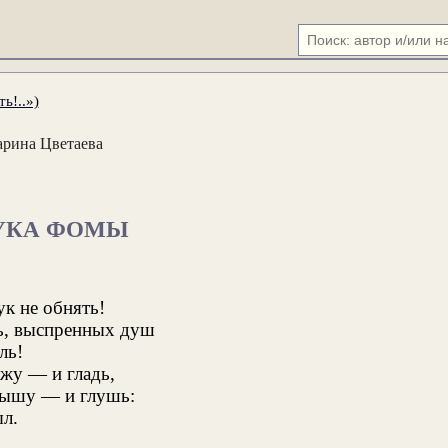
ь!..»)
рина Цветаева
УКА ФОМЫ
ук не обнять!
ь, выспренных душ
ль!
жу — и гладь,
лышу — и глушь:
ыл.