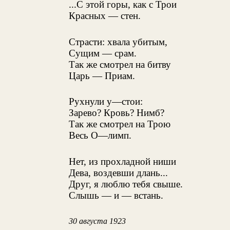
...С этой горы, как с Трои
Красных — стен.
Страсти: хвала убитым,
Сущим — срам.
Так же смотрел на битву
Царь — Приам.
Рухнули у—стои:
Зарево? Кровь? Нимб?
Так же смотрел на Трою
Весь О—лимп.
Нет, из прохладной ниши
Дева, воздевши длань...
Друг, я люблю тебя свыше.
Слышь — и — встань.
30 августа 1923