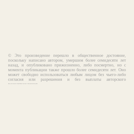
© Это произведение перешло в общественное достояние,
поскольку написано автором, умершим более семидесяти лет
назад, и опубликовано прижизненно, либо посмертно, но с
момента публикации также прошло более семидесяти лет. Оно
может свободно использоваться любым лицом без чьего-либо
согласия или разрешения и без выплаты авторского
вознаграждения.
Email:
otklik@ilibrary.ru
О библиотеке
Реклама на сайте
©1996—2026 Алексей Комаров. Подборка произведений,
оформление, программирование.