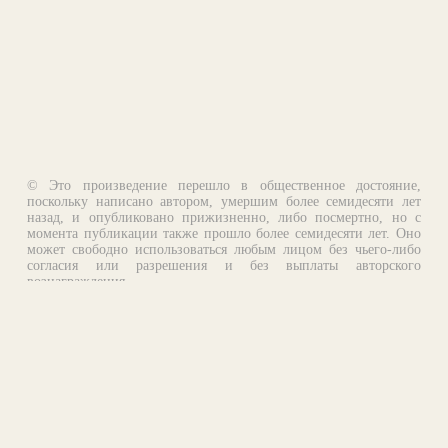
© Это произведение перешло в общественное достояние,
поскольку написано автором, умершим более семидесяти лет
назад, и опубликовано прижизненно, либо посмертно, но с
момента публикации также прошло более семидесяти лет. Оно
может свободно использоваться любым лицом без чьего-либо
согласия или разрешения и без выплаты авторского
вознаграждения.
Email:
otklik@ilibrary.ru
О библиотеке
Реклама на сайте
©1996—2026 Алексей Комаров. Подборка произведений,
оформление, программирование.