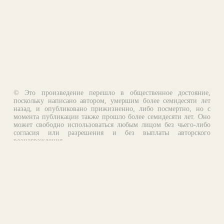
© Это произведение перешло в общественное достояние,
поскольку написано автором, умершим более семидесяти лет
назад, и опубликовано прижизненно, либо посмертно, но с
момента публикации также прошло более семидесяти лет. Оно
может свободно использоваться любым лицом без чьего-либо
согласия или разрешения и без выплаты авторского
вознаграждения.
Email:
otklik@ilibrary.ru
О библиотеке
Реклама на сайте
©1996—2026 Алексей Комаров. Подборка произведений,
оформление, программирование.