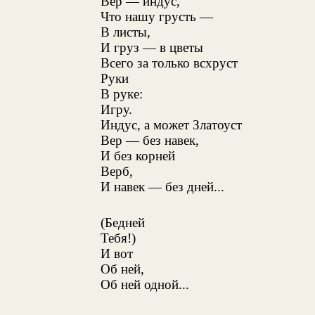
Вер — индус,
Что нашу грусть —
В листы,
И груз — в цветы
Всего за только всхруст
Руки
В руке:
Игру.
Индус, а может Златоуст
Вер — без навек,
И без корней
Верб,
И навек — без дней...
(Бедней
Тебя!)
И вот
Об ней,
Об ней одной...