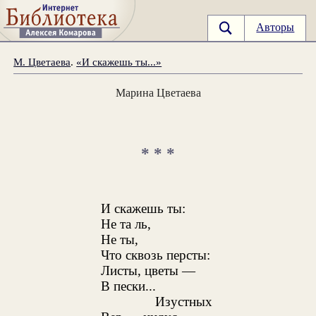
Авторы
М. Цветаева
.
«И скажешь ты...»
Марина Цветаева
* * *
И скажешь ты:
Не та ль,
Не ты,
Что сквозь персты:
Листы, цветы —
В пески...
Изустных