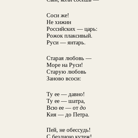
Соси же!
Не хижин
Российских — царь:
Рожок плаксивый.
Руси — янтарь.
Старая любовь —
Море на Руси!
Старую любовь
Заново всоси:
Ту ее — давно!
Ту ее — шатра,
Всю ее — от
до
Кия — до Петра.
Пей, не обессудь!
С бездною кутеж!