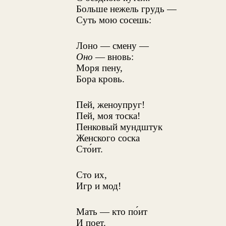
Больше нежель грудь —
Суть мою сосешь:
Лоно — смену —
Оно
— вновь:
Моря пену,
Бора кровь.
Пей, женоупруг!
Пей, моя тоска!
Пенковый мундштук
Женского соска
Сто́ит.
Сто их,
Игр и мод!
Мать — кто по́ит
И поет.