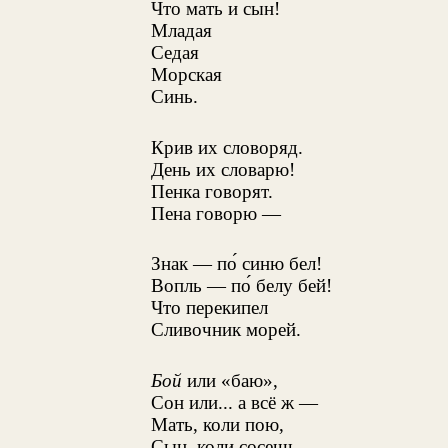
Что мать и сын!
Младая
Седая
Морская
Синь.
Крив их словоряд.
День их словарю!
Пенка говорят.
Пена говорю —
Знак — по́ синю бел!
Вопль — по́ белу бей!
Что перекипел
Сливочник морей.
Бой
или «баю»,
Сон или... а всё ж —
Мать, коли пою,
Сын, коли сосешь —