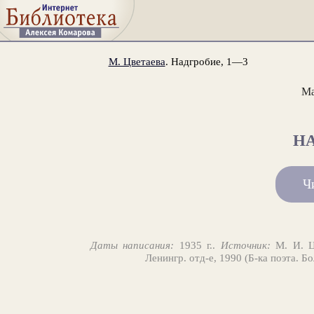
М. Цветаева
. Надгробие, 1—3
Ма
Н
Ч
Даты написания:
1935 г..
Источник:
М. И. Цв
Ленингр. отд-е, 1990 (Б-ка поэта. Б