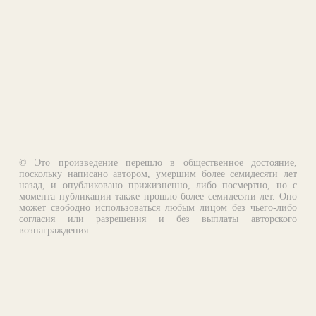
© Это произведение перешло в общественное достояние,
поскольку написано автором, умершим более семидесяти лет
назад, и опубликовано прижизненно, либо посмертно, но с
момента публикации также прошло более семидесяти лет. Оно
может свободно использоваться любым лицом без чьего-либо
согласия или разрешения и без выплаты авторского
вознаграждения.
Email:
otklik@ilibrary.ru
О библиотеке
Реклама на сайте