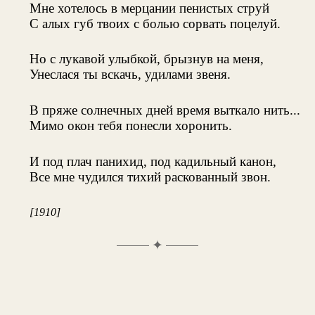
Мне хотелось в мерцании пенистых струй
С алых губ твоих с болью сорвать поцелуй.
Но с лукавой улыбкой, брызнув на меня,
Унеслася ты вскачь, удилами звеня.
В пряже солнечных дней время выткало нить...
Мимо окон тебя понесли хоронить.
И под плач панихид, под кадильный канон,
Все мне чудился тихий раскованный звон.
[1910]
✦