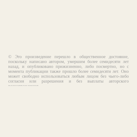
© Это произведение перешло в общественное достояние,
поскольку написано автором, умершим более семидесяти лет
назад, и опубликовано прижизненно, либо посмертно, но с
момента публикации также прошло более семидесяти лет. Оно
может свободно использоваться любым лицом без чьего-либо
согласия или разрешения и без выплаты авторского
вознаграждения.
Email:
otklik@ilibrary.ru
О библиотеке
Реклама на сайте
©1996—2026 Алексей Комаров. Подборка произведений,
оформление, программирование.