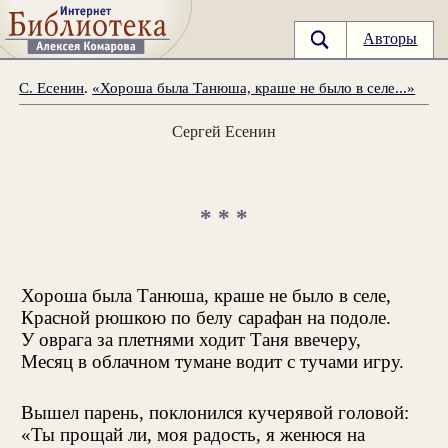
Авторы
С. Есенин
.
«Хороша была Танюша, краше не было в селе...»
Сергей Есенин
* * *
Хороша была Танюша, краше не было в селе,
Красной рюшкою по белу сарафан на подоле.
У оврага за плетнями ходит Таня ввечеру,
Месяц в облачном тумане водит с тучами игру.
Вышел парень, поклонился кучерявой головой:
«Ты прощай ли, моя радость, я женюся на