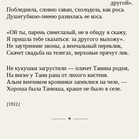
другой».
Побледнела, словно саван, схолодела, как роса.
Душегубкою-змеею развилась ее коса.
«Ой ты, парень синеглазый, не в обиду я скажу,
Я пришла тебе сказаться: за другого выхожу».
Не заутренние звоны, а венчальный переклик,
Скачет свадьба на телегах, верховые прячут лик.
Не кукушки загрустили — плачет Танина родня,
На виске у Тани рана от лихого кистеня.
Алым венчиком кровинки запеклися на челе, —
Хороша была Танюша, краше не было в селе.
[1911]
✦