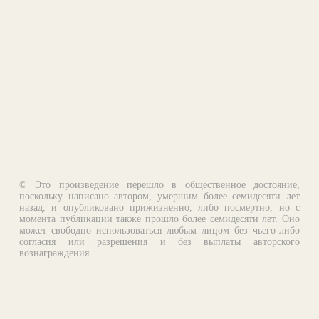
© Это произведение перешло в общественное достояние,
поскольку написано автором, умершим более семидесяти лет
назад, и опубликовано прижизненно, либо посмертно, но с
момента публикации также прошло более семидесяти лет. Оно
может свободно использоваться любым лицом без чьего-либо
согласия или разрешения и без выплаты авторского
вознаграждения.
Email:
otklik@ilibrary.ru
О библиотеке