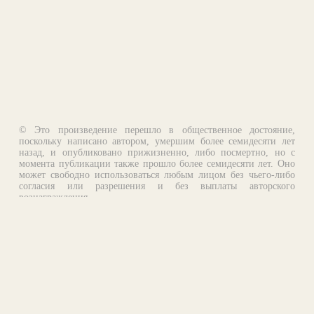
© Это произведение перешло в общественное достояние,
поскольку написано автором, умершим более семидесяти лет
назад, и опубликовано прижизненно, либо посмертно, но с
момента публикации также прошло более семидесяти лет. Оно
может свободно использоваться любым лицом без чьего-либо
согласия или разрешения и без выплаты авторского
вознаграждения.
Email:
otklik@ilibrary.ru
О библиотеке
Реклама на сайте
©1996—2026 Алексей Комаров. Подборка произведений,
оформление, программирование.