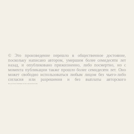
© Это произведение перешло в общественное достояние,
поскольку написано автором, умершим более семидесяти лет
назад, и опубликовано прижизненно, либо посмертно, но с
момента публикации также прошло более семидесяти лет. Оно
может свободно использоваться любым лицом без чьего-либо
согласия или разрешения и без выплаты авторского
вознаграждения.
Email:
otklik@ilibrary.ru
О библиотеке
Реклама на сайте
©1996—2026 Алексей Комаров. Подборка произведений,
оформление, программирование.