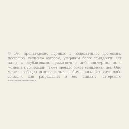
© Это произведение перешло в общественное достояние,
поскольку написано автором, умершим более семидесяти лет
назад, и опубликовано прижизненно, либо посмертно, но с
момента публикации также прошло более семидесяти лет. Оно
может свободно использоваться любым лицом без чьего-либо
согласия или разрешения и без выплаты авторского
вознаграждения.
Email:
otklik@ilibrary.ru
О библиотеке
Реклама на сайте
©1996—2026 Алексей Комаров. Подборка произведений,
оформление, программирование.