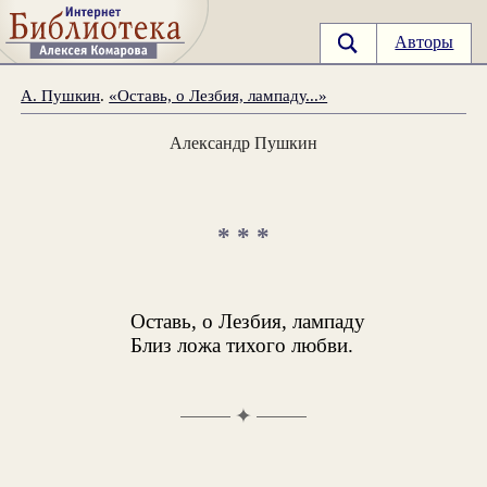
Авторы
А. Пушкин
.
«Оставь, о Лезбия, лампаду...»
Александр Пушкин
* * *
Оставь, о Лезбия, лампаду
Близ ложа тихого любви.
✦