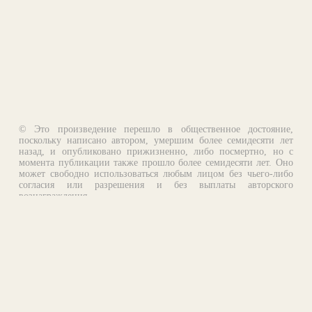
© Это произведение перешло в общественное достояние,
поскольку написано автором, умершим более семидесяти лет
назад, и опубликовано прижизненно, либо посмертно, но с
момента публикации также прошло более семидесяти лет. Оно
может свободно использоваться любым лицом без чьего-либо
согласия или разрешения и без выплаты авторского
вознаграждения.
Email:
otklik@ilibrary.ru
О библиотеке
Реклама на сайте
©1996—2026 Алексей Комаров. Подборка произведений,
оформление, программирование.