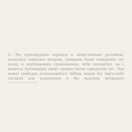
© Это произведение перешло в общественное достояние,
поскольку написано автором, умершим более семидесяти лет
назад, и опубликовано прижизненно, либо посмертно, но с
момента публикации также прошло более семидесяти лет. Оно
может свободно использоваться любым лицом без чьего-либо
согласия или разрешения и без выплаты авторского
вознаграждения.
Email:
otklik@ilibrary.ru
О библиотеке
Реклама на сайте
©1996—2026 Алексей Комаров. Подборка произведений,
оформление, программирование.