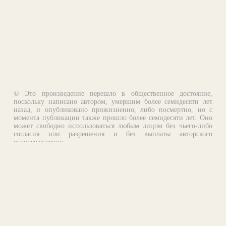
© Это произведение перешло в общественное достояние,
поскольку написано автором, умершим более семидесяти лет
назад, и опубликовано прижизненно, либо посмертно, но с
момента публикации также прошло более семидесяти лет. Оно
может свободно использоваться любым лицом без чьего-либо
согласия или разрешения и без выплаты авторского
вознаграждения.
Email:
otklik@ilibrary.ru
О библиотеке
Реклама на сайте
©1996—2026 Алексей Комаров. Подборка произведений,
оформление, программирование.