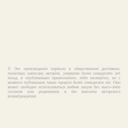
© Это произведение перешло в общественное достояние,
поскольку написано автором, умершим более семидесяти лет
назад, и опубликовано прижизненно, либо посмертно, но с
момента публикации также прошло более семидесяти лет. Оно
может свободно использоваться любым лицом без чьего-либо
согласия или разрешения и без выплаты авторского
вознаграждения.
Email:
otklik@ilibrary.ru
О библиотеке
Реклама на сайте