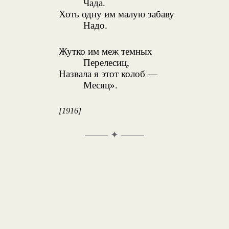
Чада.
Хоть одну им малую забаву
Надо.
Жутко им меж темных
Перелесиц,
Назвала я этот колоб —
Месяц».
[1916]
✦