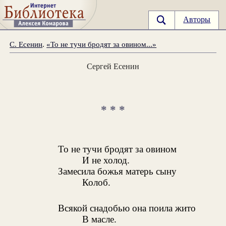
Авторы
С. Есенин
.
«То не тучи бродят за овином...»
Сергей Есенин
* * *
То не тучи бродят за овином
И не холод.
Замесила божья матерь сыну
Колоб.
Всякой снадобью она поила жито
В масле.