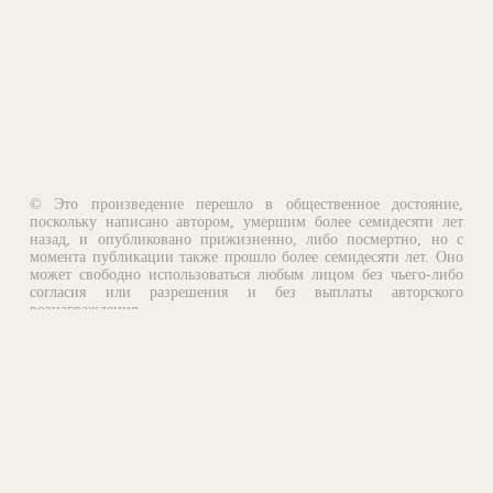
© Это произведение перешло в общественное достояние,
поскольку написано автором, умершим более семидесяти лет
назад, и опубликовано прижизненно, либо посмертно, но с
момента публикации также прошло более семидесяти лет. Оно
может свободно использоваться любым лицом без чьего-либо
согласия или разрешения и без выплаты авторского
вознаграждения.
Email:
otklik@ilibrary.ru
О библиотеке
Реклама на сайте
©1996—2026 Алексей Комаров. Подборка произведений,
оформление, программирование.