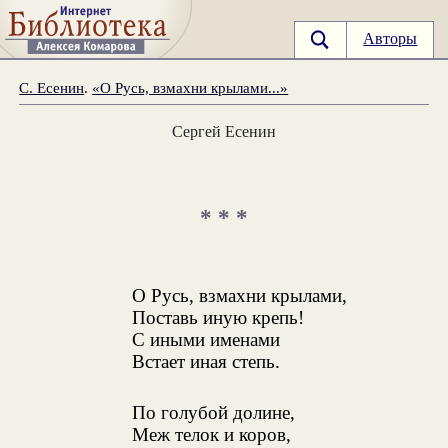
Авторы
С. Есенин
.
«О Русь, взмахни крылами...»
Сергей Есенин
* * *
О Русь, взмахни крылами,
Поставь иную крепь!
С иными именами
Встает иная степь.
По голубой долине,
Меж телок и коров,