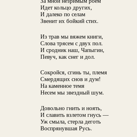
За мной незримым роем
Идет кольцо других,
И далеко по селам
Звенит их бойкий стих.
Из трав мы вяжем книги,
Слова трясем с двух пол.
И сродник наш, Чапыгин,
Певуч, как снег и дол.
Сокройся, сгинь ты, племя
Смердящих снов и дум!
На каменное темя
Несем мы звездный шум.
Довольно гнить и ноять,
И славить взлетом гнусь —
Уж смыла, стерла деготь
Воспрянувшая Русь.