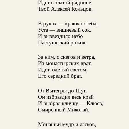
Идет в златой ряднине
Твой Алексей Кольцов.
В руках — краюха хлеба,
Уста — вишневый сок.
И вызвездило небо
Пастушеский рожок.
За ним, с снегов и ветра,
Из монастырских врат,
Идет, одетый светом,
Его середний брат.
От Вытегры до Шуи
Он избраздил весь край
И выбрал кличку — Клюев,
Смиренный Миколай.
Монашьи мудр и ласков,