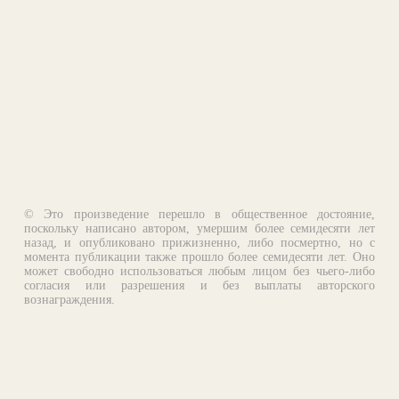
© Это произведение перешло в общественное достояние,
поскольку написано автором, умершим более семидесяти лет
назад, и опубликовано прижизненно, либо посмертно, но с
момента публикации также прошло более семидесяти лет. Оно
может свободно использоваться любым лицом без чьего-либо
согласия или разрешения и без выплаты авторского
вознаграждения.
Email:
otklik@ilibrary.ru
О библиотеке
Реклама на сайте