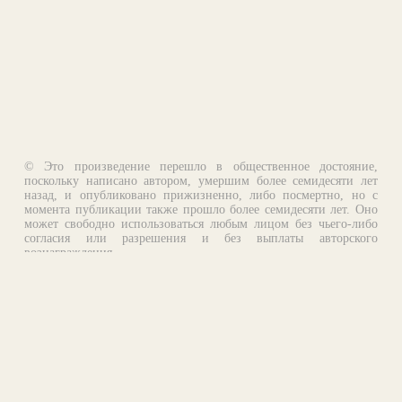
© Это произведение перешло в общественное достояние,
поскольку написано автором, умершим более семидесяти лет
назад, и опубликовано прижизненно, либо посмертно, но с
момента публикации также прошло более семидесяти лет. Оно
может свободно использоваться любым лицом без чьего-либо
согласия или разрешения и без выплаты авторского
вознаграждения.
Email:
otklik@ilibrary.ru
О библиотеке
Реклама на сайте
©1996—2026 Алексей Комаров. Подборка произведений,
оформление, программирование.