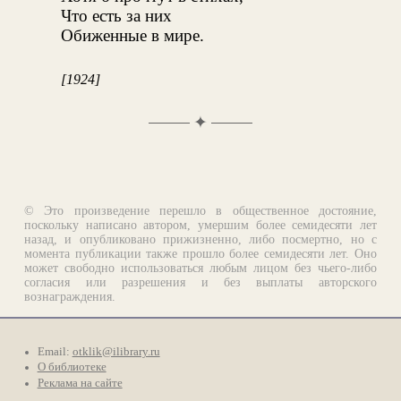
Что есть за них
Обиженные в мире.
[1924]
✦
© Это произведение перешло в общественное достояние,
поскольку написано автором, умершим более семидесяти лет
назад, и опубликовано прижизненно, либо посмертно, но с
момента публикации также прошло более семидесяти лет. Оно
может свободно использоваться любым лицом без чьего-либо
согласия или разрешения и без выплаты авторского
вознаграждения.
Email:
otklik@ilibrary.ru
О библиотеке
Реклама на сайте