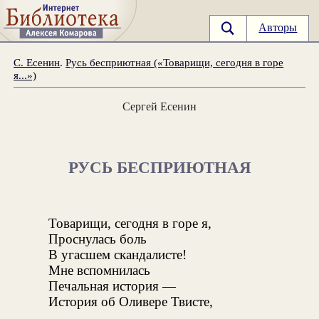
Авторы
С. Есенин
.
Русь бесприютная («Товарищи, сегодня в горе
я...»)
Сергей Есенин
РУСЬ БЕСПРИЮТНАЯ
Товарищи, сегодня в горе я,
Проснулась боль
В угасшем скандалисте!
Мне вспомнилась
Печальная история —
История об Оливере Твисте,