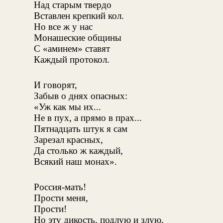
Над старым твердо
Вставлен крепкий кол.
Но все ж у нас
Монашеские общины
С «аминем» ставят
Каждый протокол.
И говорят,
Забыв о днях опасных:
«Уж как мы их...
Не в пух, а прямо в прах...
Пятнадцать штук я сам
Зарезал красных,
Да столько ж каждый,
Всякий наш монах».
Россия-мать!
Прости меня,
Прости!
Но эту дикость, подлую и злую,