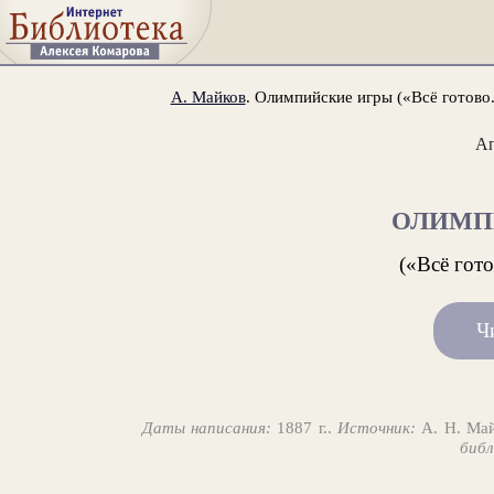
А. Майков
. Олимпийские игры («Всё готово.
А
ОЛИМП
(«Всё гото
Ч
Даты написания:
1887 г..
Источник:
А. Н. Майк
библ