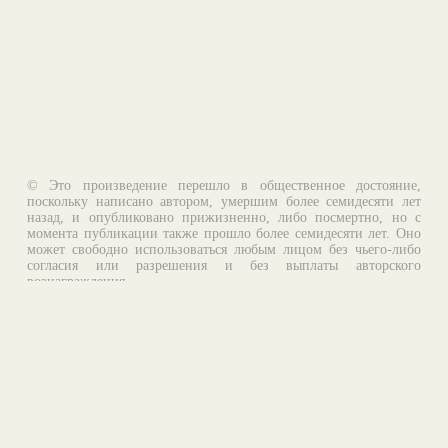
© Это произведение перешло в общественное достояние,
поскольку написано автором, умершим более семидесяти лет
назад, и опубликовано прижизненно, либо посмертно, но с
момента публикации также прошло более семидесяти лет. Оно
может свободно использоваться любым лицом без чьего-либо
согласия или разрешения и без выплаты авторского
вознаграждения.
Email:
otklik@ilibrary.ru
О библиотеке
Реклама на сайте
©1996—2026 Алексей Комаров. Подборка произведений,
оформление, программирование.