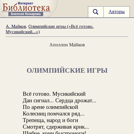
Авторы
А. Майков
.
Олимпийские игры («Всё готово.
Мусикийский...»)
Аполлон Майков
ОЛИМПИЙСКИЕ ИГРЫ
Всё готово. Мусикийский
Дан сигнал... Сердца дрожат...
По арене олимпийской
Колесниц помчался ряд...
Трепеща, народ и боги
Смотрят, сдерживая крик...
Шибче, кони быстроноги!