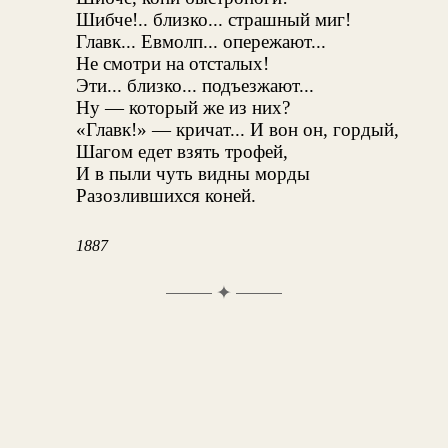
Шибче!.. близко... страшный миг!
Главк... Евмолп... опережают...
Не смотри на отсталых!
Эти... близко... подъезжают...
Ну — который же из них?
«Главк!» — кричат... И вон он, гордый,
Шагом едет взять трофей,
И в пыли чуть видны морды
Разозлившихся коней.
1887
✦