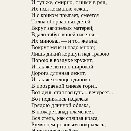
И тут же, смирно, с ними в ряд,
Их псы косматые лежат,
И с криком прыгает, смеется
Толпа оборванных детей
Вкруг загорелых матерей;
Вдали табун коней пасется...
Их миновал — и тот же вид
Вокруг меня и надо мною;
Лишь дикий коршун над травою
Порою в воздухе кружит,
И так же лентою широкой
Дорога длинная лежит,
И так же солнце одиноко
В прозрачной синеве горит.
Вот день стал гаснуть... вечереет...
Вот поднялись издалека
Грядою длинной облака,
В пожаре запад пламенеет,
Вся степь, как спящая краса,
Румянцем розовым покрылась,
И потемнели небеса,