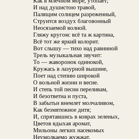
Как в млечном море, утопает;
И над душистою травой,
Палящим солнцем разреженный,
Струится воздух благовонный
Неосязаемой волной.
Гляжу кругом: всё та ж картина,
Всё тот же яркий колорит.
Вот слышу — тихо над равниной
Трель музыкальная звучит:
То — жаворонок одинокой,
Кружась в лазурной вышине,
Поет над степию широкой
О вольной жизни и весне.
И степь той песни переливам,
И безответна и пуста,
В забытьи внемлет молчаливом,
Как безмятежное дитя;
И, спрятавшись в коврах зеленых,
Цветов вдыхая аромат,
Мильоны легких насекомых
Неумолкаемо жужжат.