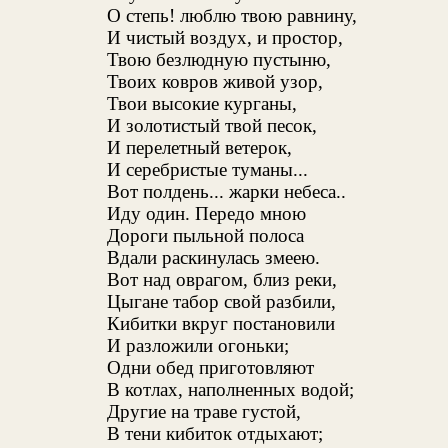
О степь! люблю твою равнину,
И чистый воздух, и простор,
Твою безлюдную пустыню,
Твоих ковров живой узор,
Твои высокие курганы,
И золотистый твой песок,
И перелетный ветерок,
И серебристые туманы...
Вот полдень... жарки небеса..
Иду один. Передо мною
Дороги пыльной полоса
Вдали раскинулась змеею.
Вот над оврагом, близ реки,
Цыгане табор свой разбили,
Кибитки вкруг постановили
И разложили огоньки;
Одни обед приготовляют
В котлах, наполненных водой;
Другие на траве густой,
В тени кибиток отдыхают;