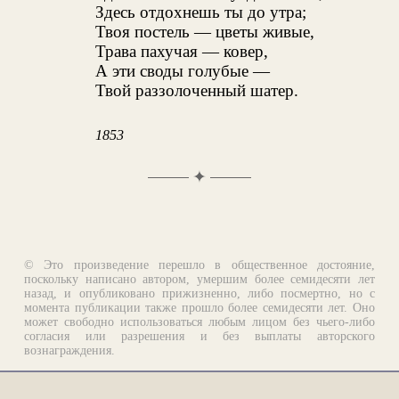
Здесь отдохнешь ты до утра;
Твоя постель — цветы живые,
Трава пахучая — ковер,
А эти своды голубые —
Твой раззолоченный шатер.
1853
✦
© Это произведение перешло в общественное достояние,
поскольку написано автором, умершим более семидесяти лет
назад, и опубликовано прижизненно, либо посмертно, но с
момента публикации также прошло более семидесяти лет. Оно
может свободно использоваться любым лицом без чьего-либо
согласия или разрешения и без выплаты авторского
вознаграждения.