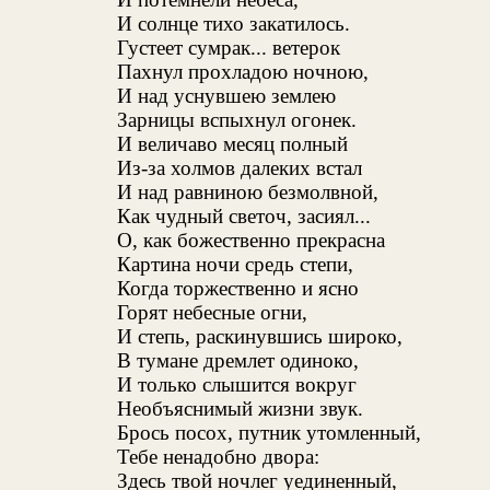
И солнце тихо закатилось.
Густеет сумрак... ветерок
Пахнул прохладою ночною,
И над уснувшею землею
Зарницы вспыхнул огонек.
И величаво месяц полный
Из-за холмов далеких встал
И над равниною безмолвной,
Как чудный светоч, засиял...
О, как божественно прекрасна
Картина ночи средь степи,
Когда торжественно и ясно
Горят небесные огни,
И степь, раскинувшись широко,
В тумане дремлет одиноко,
И только слышится вокруг
Необъяснимый жизни звук.
Брось посох, путник утомленный,
Тебе ненадобно двора:
Здесь твой ночлег уединенный,