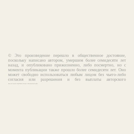
© Это произведение перешло в общественное достояние,
поскольку написано автором, умершим более семидесяти лет
назад, и опубликовано прижизненно, либо посмертно, но с
момента публикации также прошло более семидесяти лет. Оно
может свободно использоваться любым лицом без чьего-либо
согласия или разрешения и без выплаты авторского
вознаграждения.
Email:
otklik@ilibrary.ru
О библиотеке
Реклама на сайте
©1996—2026 Алексей Комаров. Подборка произведений,
оформление, программирование.