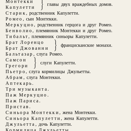
Монтекки
главы двух враждебных домов.
Капулетти
Старик
, родственник Капулетти.
Ромео
, сын Монтекки.
Меркуцио
, родственник герцога и друг Ромео.
Бенволио
, племянник Монтекки и друг Ромео.
Тибальт
, племянник синьоры Капулетти.
Брат Лоренцо
францисканские монахи.
Брат Джованни
Бальтазар
, слуга Ромео.
Самсон
слуги Капулетти.
Грегори
Пьетро
, слуга кормилицы Джульетты.
Абрам
, слуга Монтекки.
Аптекарь
.
Три музыканта
.
Паж Меркуцио
.
Паж Париса
.
Пристав
.
Синьора Монтекки
, жена Монтекки.
Синьора Капулетти
, жена Капулетти.
Джульетта
, дочь Капулетти.
Кормилица Джульетты
.