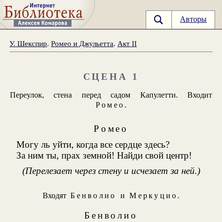
Авторы
У. Шекспир
.
Ромео и Джульетта
.
Акт II
СЦЕНА 1
Переулок, стена перед садом Капулетти. Входит
Ромео
.
Ромео
Могу ль уйти, когда все сердце здесь?
За ним ты, прах земной! Найди свой центр!
(Перелезает через стену и исчезает за ней.)
Входят
Бенволио
и
Меркуцио
.
Бенволио