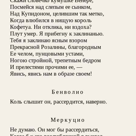
Скажи словечко кумушке Венере,
Посмейся над слепым ее сынком,
Над Купидоном, целившим так метко,
Когда влюбился в нищую король
Кофетуа. Ни отклика, ни вздоха?
Плут умер. Я прибегну к заклинанью.
Тебя я заклинаю ясным взором
Прекрасной Розалины, благородным
Ее челом, пунцовыми устами,
Ногою стройной, трепетным бедром
И прелестями прочими ее, —
Явись, явись нам в образе своем!
Бенволио
Коль слышит он, рассердится, наверно.
Меркуцио
Не думаю. Он мог бы рассердиться,