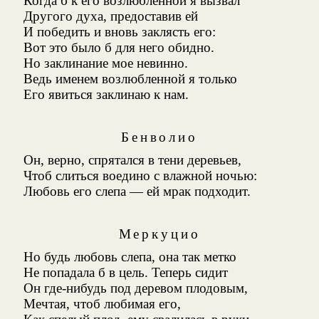
Когда б к его возлюбленной я вызвал
Другого духа, предоставив ей
И победить и вновь заклясть его:
Вот это было б для него обидно.
Но заклинание мое невинно.
Ведь именем возлюбленной я только
Его явиться заклинаю к нам.
Бенволио
Он, верно, спрятался в тени деревьев,
Чтоб слиться воедино с влажной ночью:
Любовь его слепа — ей мрак подходит.
Меркуцио
Но будь любовь слепа, она так метко
Не попадала б в цель. Теперь сидит
Он где-нибудь под деревом плодовым,
Мечтая, чтоб любимая его,