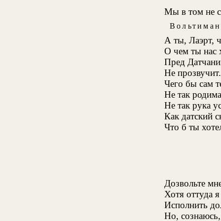
Мы в том не 
Вольтиман
А ты, Лаэрт, 
О чем ты нас 
Пред Датчани
Не прозвучит.
Чего бы сам т
Не так родима
Не так рука у
Как датский с
Что б ты хоте
Дозвольте мн
Хотя оттуда я
Исполнить до
Но, сознаюсь