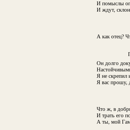
И помыслы оп
И ждут, склон
А как отец? 
Он долго доку
Настойчивыми
Я не скрепил 
Я вас прошу, 
Что ж, в добр
И трать его п
А ты, мой Гам