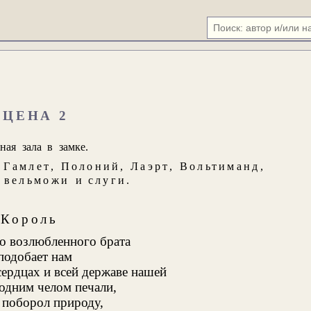
СЦЕНА 2
ная зала в замке.
,
Гамлет
,
Полоний
,
Лаэрт
,
Вольтиманд
,
,
вельможи
и
слуги
.
Король
о возлюбленного брата
подобает нам
сердцах и всей державе нашей
одним челом печали,
 поборол природу,