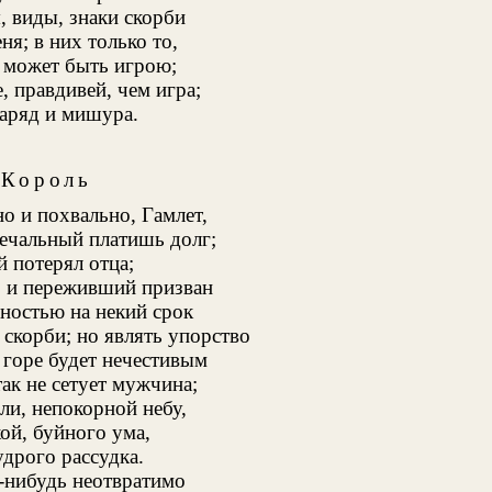
, виды, знаки скорби
ня; в них только то,
и может быть игрою;
е, правдивей, чем игра;
наряд и мишура.
Король
о и похвально, Гамлет,
печальный платишь долг;
й потерял отца;
; и переживший призван
ностью на некий срок
скорби; но являть упорство
 горе будет нечестивым
ак не сетует мужчина;
ли, непокорной небу,
ой, буйного ума,
дрого рассудка.
о-нибудь неотвратимо