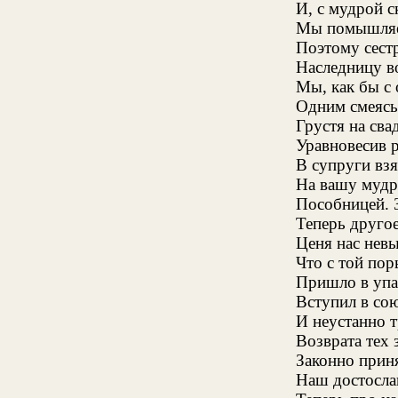
И, с мудрой 
Мы помышляем
Поэтому сестр
Наследницу в
Мы, как бы с
Одним смеясь
Грустя на сва
Уравновесив 
В супруги взя
На вашу мудр
Пособницей. 
Теперь друго
Ценя нас невы
Что с той пор
Пришло в упа
Вступил в со
И неустанно т
Возврата тех 
Законно приня
Наш достослав