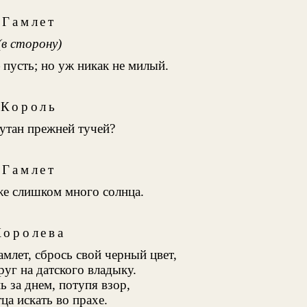
Гамлет
(в сторону)
пусть; но уж никак не милый.
Король
утан прежней тучей?
Гамлет
же слишком много солнца.
Королева
млет, сбрось свой черный цвет,
руг на датского владыку.
ь за днем, потупя взор,
а искать во прахе.