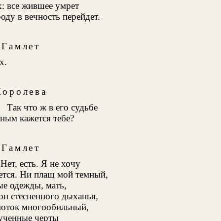
х: все жившее умрет
оду в вечность перейдет.
Гамлет
х.
Королева
Так что ж в его судьбе
ным кажется тебе?
Гамлет
Нет, есть. Я не хочу
ется. Ни плащ мой темный,
ые одежды, мать,
он стесненного дыханья,
 поток многообильный,
ученные черты