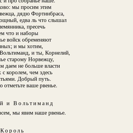
с и про собранье наше.
ково: мы просим этим
ежца, дядю Фортинбраса,
ощный, едва ль что слышал
лемянника, пресечь
ем что и наборы
нье войск обременяют
нных; и мы хотим,
Вольтиманд, и ты, Корнелий,
нье старому Норвежцу,
м даем не больше власти
 с королем, чем здесь
атьями. Добрый путь.
 отметьте ваше рвенье.
й и Вольтиманд
 всем, мы явим наше рвенье.
Король