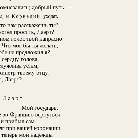
сомневались; добрый путь. —
д
и
Корнелий
уходят.
что нам расскажешь ты?
хотел просить, Лаэрт?
ном голос твой напрасно
 Что мог бы ты желать,
ебе не предложил я?
 сердцу голова,
служлива устам,
кипетр твоему отцу.
л, Лаэрт?
Лаэрт
Мой государь,
е во Францию вернуться;
 и прибыл сам
лг при вашей коронации,
, теперь мои надежды