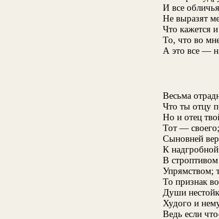
И все обличья
Не выразят ме
Что кажется 
То, что во мн
А это все — 
Весьма отрадн
Что ты отцу 
Но и отец тво
Тот — своего
Сыновней вер
К надгробной 
В строптивом
Упрямством; т
То признак во
Души нестойк
Худого и нему
Ведь если чт