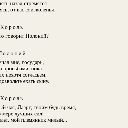
ять назад стремятся
ясь, от вас соизволенья.
Король
Что говорит Полоний?
Полоний
чал мне, государь,
 просьбами, пока
их нехотя согласьем.
дозвольте ехать сыну.
Король
ый час, Лаэрт; твоим будь время,
о мере лучших сил! —
лет, мой племянник милый...