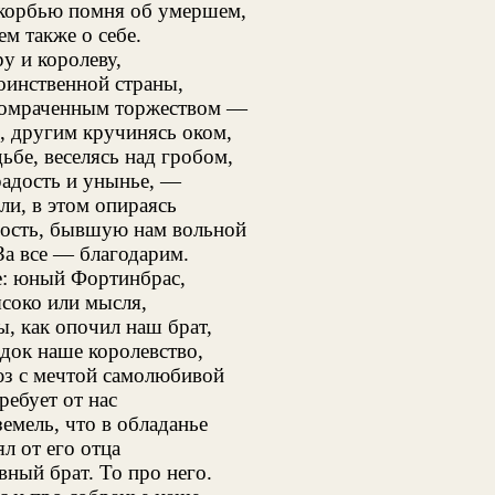
скорбью помня об умершем,
 также о себе.
у и королеву,
оинственной страны,
 омраченным торжеством —
, другим кручинясь оком,
дьбе, веселясь над гробом,
радость и унынье, —
ли, в этом опираясь
ость, бывшую нам вольной
За все — благодарим.
е: юный Фортинбрас,
соко или мысля,
ы, как опочил наш брат,
док наше королевство,
юз с мечтой самолюбивой
ребует от нас
земель, что в обладанье
л от его отца
ный брат. То про него.