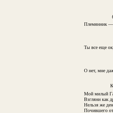
Племянник — 
Ты все еще ок
О нет, мне да
Мой милый Га
Взгляни как д
Нельзя же ден
Почившего отц