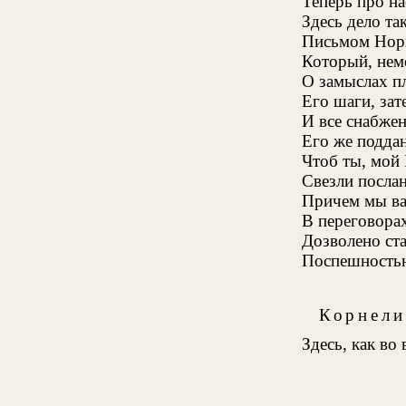
Теперь про на
Здесь дело та
Письмом Норв
Который, нем
О замыслах п
Его шаги, зат
И все снабже
Его же подда
Чтоб ты, мой 
Свезли посла
Причем мы ва
В переговорах
Дозволено ст
Поспешностью
Корнели
Здесь, как во