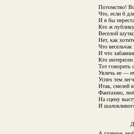
Потомство! Во
Что, если б д
И я бы перест
Кто ж публику
Веселой шутко
Нет, как хотит
Что весельчак
И что забавни
Кто интересен
Тот говорить 
Увлечь ее — е
Успех тем лег
Итак, смелей 
Фантазию, люб
На сцену высту
И шаловливого
А главное, мо