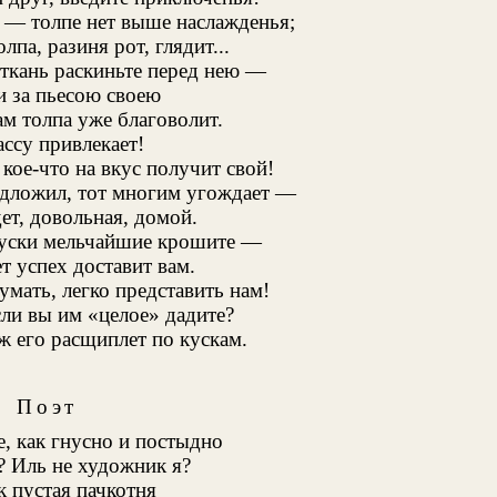
х — толпе нет выше наслажденья;
олпа, разиня рот, глядит...
ткань раскиньте перед нею —
 за пьесою своею
ам толпа уже благоволит.
ассу привлекает!
кое-что на вкус получит свой!
едложил, тот многим угождает —
дет, довольная, домой.
куски мельчайшие крошите —
т успех доставит вам.
умать, легко представить нам!
сли вы им «целое» дадите?
ж его расщиплет по кускам.
Поэт
е, как гнусно и постыдно
? Иль не художник я?
 пустая пачкотня