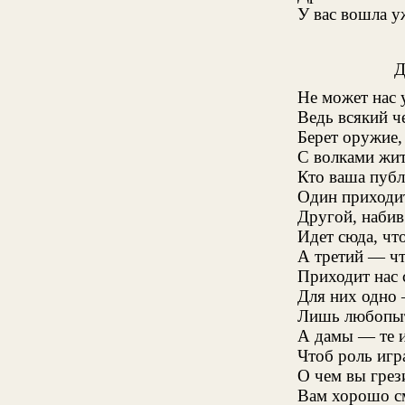
У вас вошла у
Не может нас 
Ведь всякий ч
Берет оружие, 
С волками жи
Кто ваша публ
Один приходит
Другой, набив
Идет сюда, чт
А третий — чт
Приходит нас с
Для них одно 
Лишь любопыт
А дамы — те и
Чтоб роль игр
О чем вы грез
Вам хорошо с