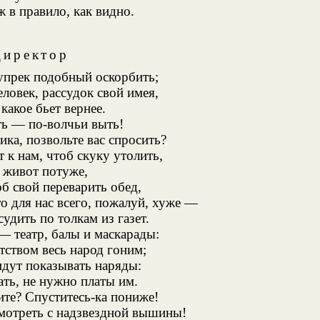
ж в правило, как видно.
Директор
упрек подобный оскорбить;
еловек, рассудок свой имея,
какое бьет вернее.
ть — по-волчьи выть!
ика, позвольте вас спросить?
 к нам, чтоб скуку утолить,
 живот потуже,
об свой переварить обед,
о для нас всего, пожалуй, хуже —
удить по толкам из газет.
— театр, балы и маскарады:
ством весь народ гоним;
дут показывать наряды:
ать, не нужно платы им.
ите? Спуститесь-ка пониже!
мотреть с надзвездной вышины!