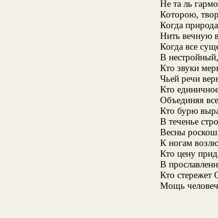
Не та ль гармо
Которою, твор
Когда природ
Нить вечную 
Когда все сущ
В нестройный,
Кто звуки мер
Чьей речи вер
Кто единичное
Объединяя все
Кто бурю выра
В теченье стр
Весны роскош
К ногам возлю
Кто цену прид
В прославленн
Кто стережет 
Мощь человече