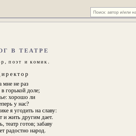
ОГ В ТЕАТРЕ
ор
,
поэт
и
комик
.
Директор
а мне не раз
в горькой доле;
ье: хорошо ли
еперь у нас?
ике я угодить на славу:
т и жить другим дает.
ь, театр готов
; забаву
т радостно народ.