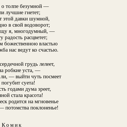
 о толпе безумной
—
ли лучшие гнетет;
т этой давки шумной,
но в свой водоворот;
ищу я, многодумный, —
у радость расцветет;
ам божественною властью
ба нас ведут ко счастью.
сердечной грудь лелеет,
на робкие уста, —
т ли, — выйти чуть посмеет
 погубит суета!
сть годами дума зреет,
ной стала красота!
ск родится на мгновенье
— потомства поклоненье!
Комик