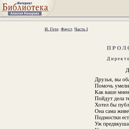
И. Гете
.
Фауст
.
Часть I
ПРОЛ
Директ
Друзья, вы об
Помочь умели 
Как ваше мнен
Пойдут дела т
Хотел бы публ
Она сама живе
Подмостки ест
Уж предвкушае