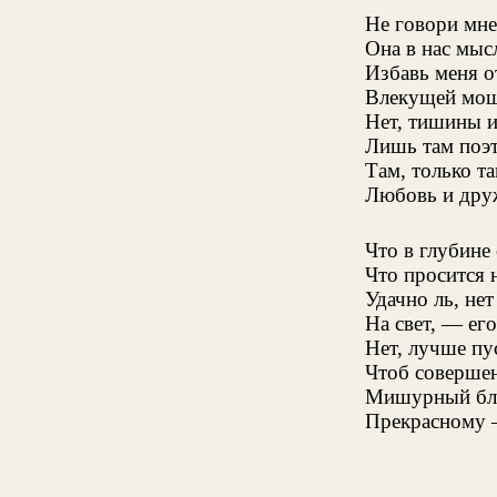
Не говори мне
Она в нас мыс
Избавь меня о
Влекущей мощ
Нет, тишины 
Лишь там поэт
Там, только т
Любовь и друж
Что в глубине 
Что просится 
Удачно ль, не
На свет, — его
Нет, лучше пу
Чтоб совершен
Мишурный бле
Прекрасному 