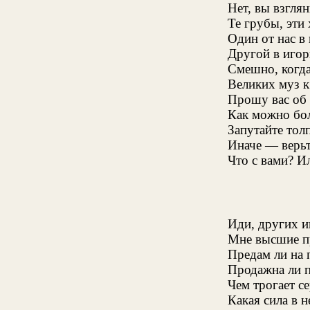
Нет, вы взгля
Те грубы, эти
Один от нас в
Другой в игор
Смешно, когда
Великих муз к
Прошу вас об
Как можно бол
Запутайте толп
Иначе — верьт
Что с вами? И
Иди, других и
Мне высшие пр
Предам ли на 
Продажна ли п
Чем трогает с
Какая сила в 