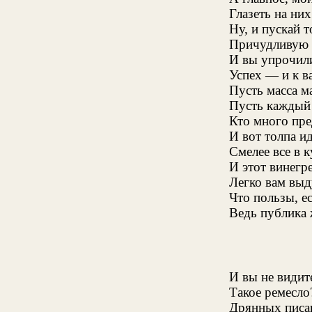
Глазеть на ни
Ну, и пускай т
Причудливую 
И вы упрочили
Успех — и к в
Пусть масса м
Пусть каждый 
Кто много пр
И вот толпа и
Смелее все в 
И этот винегре
Легко вам выд
Что пользы, е
Ведь публика 
И вы не видит
Такое ремесло
Дрянных писак