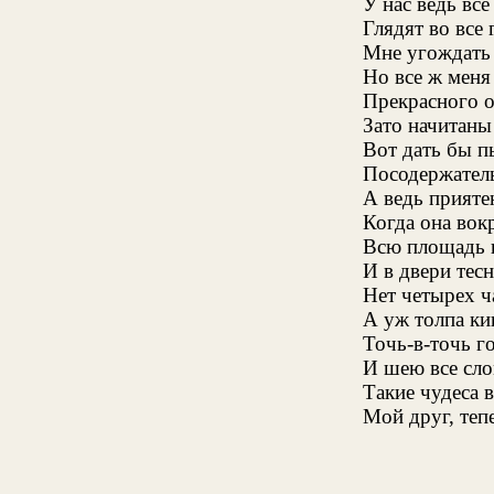
У нас ведь все
Глядят во все 
Мне угождать 
Но все ж меня
Прекрасного о
Зато начитаны
Вот дать бы п
Посодержател
А ведь прияте
Когда она вок
Всю площадь 
И в двери тесн
Нет четырех ч
А уж толпа ки
Точь-в-точь г
И шею все сло
Такие чудеса 
Мой друг, теп