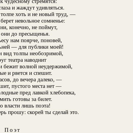
 к чудесному стремятся:
глаза и жаждут удивляться.
толпе хоть и не новый труд, —
 берет невольное сомненье:
ни, конечно, не поймут,
 они до пресыщенья.
ьесу нам поярче, поновей,
ьней — для публики моей!
н вид толпы необозримой,
руг театра наводнит
и бежит волной неудержимой,
ые и рвется и спешит.
асов, до вечера далеко, —
шит, пустого места нет —
олодные пред лавкой хлебопека,
мить готовы за билет.
во власти лишь поэта!
ерь прошу: скорей ты сделай это.
Поэт