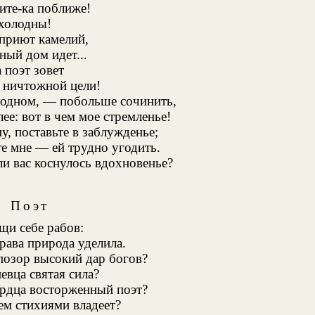
ните-ка поближе!
 холодны!
 приют камелий,
ный дом идет...
 поэт зовет
 ничтожной цели!
 одном, — побольше сочинить,
ее: вот в чем мое стремленье!
у, поставьте в заблужденье;
е мне — ей трудно угодить.
ли вас коснулось вдохновенье?
Поэт
щи себе рабов
:
ава природа уделила.
позор высокий дар богов?
евца святая сила?
ердца восторженный поэт?
нем стихиями владеет?