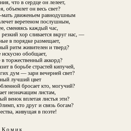
ния, что в сердце он лелеет,
я, объемлет он весь свет?
а-мать движеньем равнодушным
влечет веретеном послушным,
ее, сменяясь каждый час,
 резкий хор сливается вкруг нас, —
ные в порядке размещает,
ный ритм живителен и тверд?
 искусно обобщает,
 в торжественный аккорд?
зит в борьбе страстей кипучей,
огих дум — зари вечерней свет?
ный лучший цвет
бленной бросает кто, могучий?
ает незначащим листам
,
ый венок вплетая листья эти?
Олимп, кто друг и связь богам?
ства, живущая в поэте!
Комик