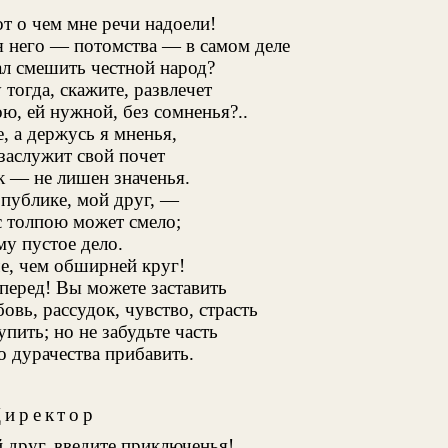
т о чем мне речи надоели!
ля него — потомства — в самом деле
ал смешить честной народ?
 тогда, скажите, развлечет
ю, ей нужной, без сомненья?..
е, а держусь я мненья,
 заслужит свой почет
к — не лишен значенья.
 публике, мой друг, —
с толпою может смело;
му пустое дело.
че, чем обширней круг!
вперед! Вы можете заставить
овь, рассудок, чувство, страсть
пить; но не забудьте часть
 дурачества прибавить.
Директор
й друг, введите приключенья!