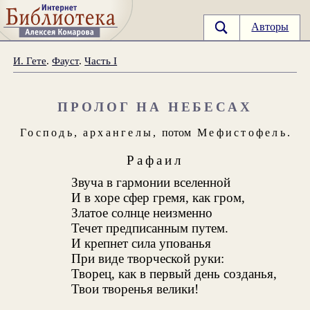
Авторы
И. Гете
.
Фауст
.
Часть I
ПРОЛОГ НА НЕБЕСАХ
Господь
,
архангелы
, потом
Мефистофель
.
Рафаил
Звуча в гармонии вселенной
И в хоре сфер гремя, как гром,
Златое солнце неизменно
Течет предписанным путем.
И крепнет сила упованья
При виде творческой руки:
Творец, как в первый день созданья,
Твои творенья велики!