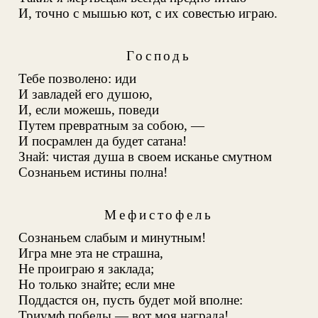
И, точно с мышью кот, с их совестью играю.
Господь
Тебе позволено: иди
И завладей его душою,
И, если можешь, поведи
Путем превратным за собою, —
И посрамлен да будет сатана!
Знай: чистая душа в своем исканье смутном
Сознаньем истины полна!
Мефистофель
Сознаньем слабым и минутным!
Игра мне эта не страшна,
Не проиграю я заклада;
Но только знайте; если мне
Поддастся он, пусть будет мой вполне:
Триумф победы — вот моя награда!