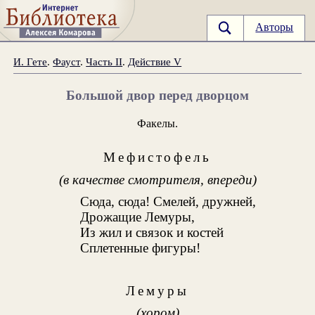
Авторы
И. Гете
.
Фауст
.
Часть II
.
Действие V
Большой двор перед дворцом
Факелы.
Мефистофель
(в качестве смотрителя, впереди)
Сюда, сюда! Смелей, дружней,
Дрожащие Лемуры,
Из жил и связок и костей
Сплетенные фигуры!
Лемуры
(хором)