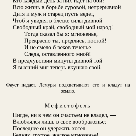
Кто каждый день за них идет на бой!
Всю жизнь в борьбе суровой, непрерывной
Дитя и муж и старец пусть ведет,
Чтоб я увидел в блеске силы дивной
Свободный край, свободный мой народ!
Тогда сказал бы я: мгновенье,
Прекрасно ты, продлись, постой!
И не смело б веков теченье
Следа, оставленного мной!
В предчувствии минуты дивной той
Я высший миг теперь вкушаю свой.
Фауст падает. Лемуры подхватывают его и кладут на
землю.
Мефистофель
Нигде, ни в чем он счастьем не владел, —
Влюблялся лишь в свое воображенье;
Последнее он удержать хотел.
Бедняк, пустое, жалкое мгновенье!