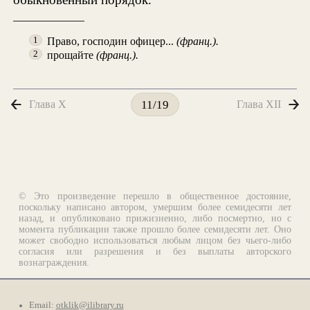
Право, господин офицер...
(франц.).
1
прощайте
(франц.).
2
Глава X
Глава XII
11/19
© Это произведение перешло в общественное достояние,
поскольку написано автором, умершим более семидесяти лет
назад, и опубликовано прижизненно, либо посмертно, но с
момента публикации также прошло более семидесяти лет. Оно
может свободно использоваться любым лицом без чьего-либо
согласия или разрешения и без выплаты авторского
вознаграждения.
Email:
otklik@ilibrary.ru