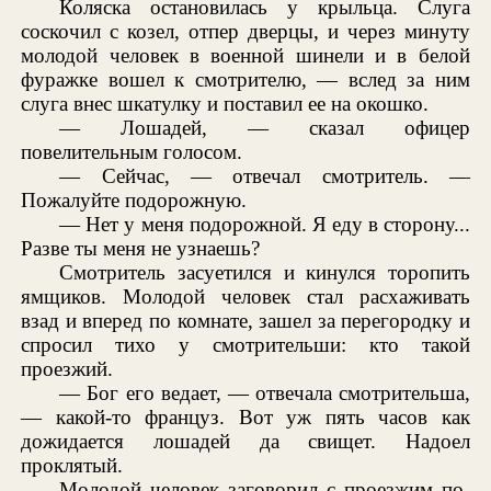
Коляска остановилась у крыльца. Слуга
соскочил с козел, отпер дверцы, и через минуту
молодой человек в военной шинели и в белой
фуражке вошел к смотрителю, — вслед за ним
слуга внес шкатулку и поставил ее на окошко.
— Лошадей, — сказал офицер
повелительным голосом.
— Сейчас, — отвечал смотритель. —
Пожалуйте подорожную.
— Нет у меня подорожной. Я еду в сторону...
Разве ты меня не узнаешь?
Смотритель засуетился и кинулся торопить
ямщиков. Молодой человек стал расхаживать
взад и вперед по комнате, зашел за перегородку и
спросил тихо у смотрительши: кто такой
проезжий.
— Бог его ведает, — отвечала смотрительша,
— какой-то француз. Вот уж пять часов как
дожидается лошадей да свищет. Надоел
проклятый.
Молодой человек заговорил с проезжим по-