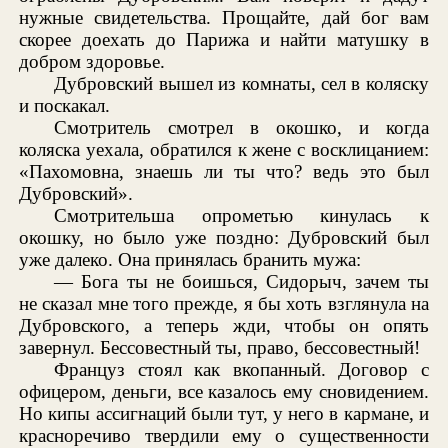
нужные свидетельства. Прощайте, дай бог вам
скорее доехать до Парижа и найти матушку в
добром здоровье.
Дубровский вышел из комнаты, сел в коляску
и поскакал.
Смотритель смотрел в окошко, и когда
коляска уехала, обратился к жене с восклицанием:
«Пахомовна, знаешь ли ты что? ведь это был
Дубровский».
Смотрительша опрометью кинулась к
окошку, но было уже поздно: Дубровский был
уже далеко. Она принялась бранить мужа:
— Бога ты не боишься, Сидорыч, зачем ты
не сказал мне того прежде, я бы хоть взглянула на
Дубровского, а теперь жди, чтобы он опять
завернул. Бессовестный ты, право, бессовестный!
Француз стоял как вкопанный. Договор с
офицером, деньги, все казалось ему сновидением.
Но кипы ассигнаций были тут, у него в кармане, и
красноречиво твердили ему о существенности