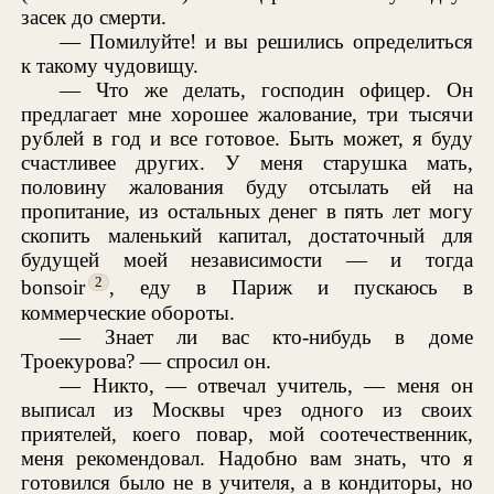
засек до смерти.
— Помилуйте! и вы решились определиться
к такому чудовищу.
— Что же делать, господин офицер. Он
предлагает мне хорошее жалование, три тысячи
рублей в год и все готовое. Быть может, я буду
счастливее других. У меня старушка мать,
половину жалования буду отсылать ей на
пропитание, из остальных денег в пять лет могу
скопить маленький капитал, достаточный для
будущей моей независимости — и тогда
2
bonsoir
, еду в Париж и пускаюсь в
коммерческие обороты.
— Знает ли вас кто-нибудь в доме
Троекурова? — спросил он.
— Никто, — отвечал учитель, — меня он
выписал из Москвы чрез одного из своих
приятелей, коего повар, мой соотечественник,
меня рекомендовал. Надобно вам знать, что я
готовился было не в учителя, а в кондиторы, но