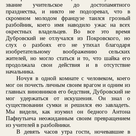
звание учительское до достопамятного
празднества, и никто не подозревал, что в
скромном молодом французе таился грозный
разбойник, коего имя наводило ужас на всех
окрестных владельцев. Во все это время
Дубровский не отлучался из Покровского, но
слух о разбоях его не утихал благодаря
изобретательному воображению сельских
жителей, но могло статься и то, что шайка его
продолжала свои действия и в отсутствие
начальника.
Ночуя в одной комнате с человеком, коего
мог он почесть личным своим врагом и одним из
главных виновников его бедствия, Дубровский не
мог удержаться от искушения. Он знал о
существовании сумки и решился ею завладеть.
Мы видели, как изумил он бедного Антона
Пафнутьича неожиданным своим превращением
из учителей в разбойники.
В девять часов утра гости, ночевавшие в