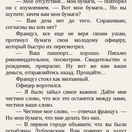
— Мое отсутствие... мои бумаги, — повторял
он с изумлением. — Вот мои бумаги... Но вы
шутите: зачем вам мои бумаги?
— Вам дела нет до того. Спрашиваю,
согласны вы или нет?
Француз, все еще не веря своим ушам,
протянул бумаги свои молодому офицеру,
который быстро их пересмотрел.
— Ваш пашпорт... хорошо. Письмо
рекомендательное, посмотрим. Свидетельство о
рождении, прекрасно. Ну вот же вам ваши
деньги, отправляйтесь назад. Прощайте...
Француз стоял как вкопанный.
Офицер воротился.
— Я было забыл самое важное. Дайте мне
честное слово, что все это останется между нами,
честное ваше слово.
— Честное мое слово, — отвечал француз. —
Но мои бумаги, что мне делать без них.
— В первом городе объявите, что вы были
ограблены Дубровским. Вам поверят и дадут