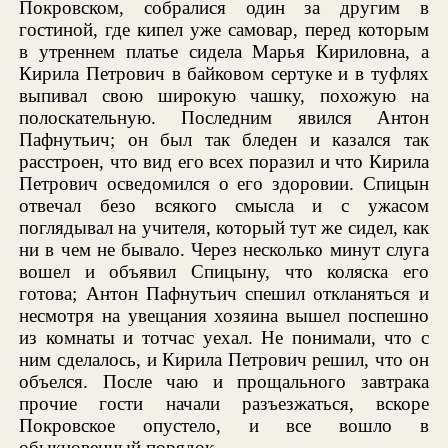
Покровском, собралися один за другим в
гостиной, где кипел уже самовар, перед которым
в утреннем платье сидела Марья Кириловна, а
Кирила Петрович в байковом сертуке и в туфлях
выпивал свою широкую чашку, похожую на
полоскательную. Последним явился Антон
Пафнутьич; он был так бледен и казался так
расстроен, что вид его всех поразил и что Кирила
Петрович осведомился о его здоровии. Спицын
отвечал безо всякого смысла и с ужасом
поглядывал на учителя, который тут же сидел, как
ни в чем не бывало. Через несколько минут слуга
вошел и объявил Спицыну, что коляска его
готова; Антон Пафнутьич спешил откланяться и
несмотря на увещания хозяина вышел поспешно
из комнаты и тотчас уехал. Не понимали, что с
ним сделалось, и Кирила Петрович решил, что он
объелся. После чаю и прощального завтрака
прочие гости начали разъезжаться, вскоре
Покровское опустело, и все вошло в
обыкновенный порядок.