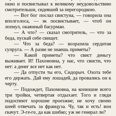
окно и посвистывал к великому неудовольствию
смотрительши, сидевшей за перегородкою.
— Вот бог послал свистуна, — говорила она
вполголоса, — эк посвистывает, — чтоб он
лопнул, окаянный басурман.
— А что? — сказал смотритель, — что за
беда, пускай себе свищет.
— Что за беда? — возразила сердитая
супруга. — А разве не знаешь приметы?
— Какой приметы? что свист деньгу
выживает. И! Пахомовна, у нас, что свисти, что
нет: а денег все нет как нет.
— Да отпусти ты его, Сидорыч. Охота тебе
его держать. Дай ему лошадей, да провались он к
черту.
— Подождет, Пахомовна, на конюшне всего
три тройки, четвертая отдыхает. Того и гляди
подоспеют хорошие проезжие; не хочу своею
шеей отвечать за француза. Чу, так и есть! вон
скачут. Э-ге-ге, да как шибко; уж не генерал ли?