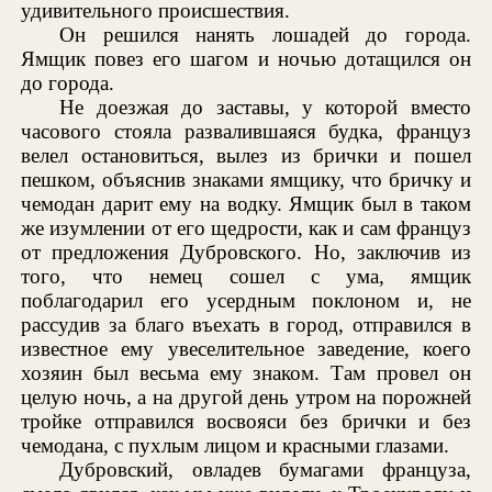
удивительного происшествия.
Он решился нанять лошадей до города.
Ямщик повез его шагом и ночью дотащился он
до города.
Не доезжая до заставы, у которой вместо
часового стояла развалившаяся будка, француз
велел остановиться, вылез из брички и пошел
пешком, объяснив знаками ямщику, что бричку и
чемодан дарит ему на водку. Ямщик был в таком
же изумлении от его щедрости, как и сам француз
от предложения Дубровского. Но, заключив из
того, что немец сошел с ума, ямщик
поблагодарил его усердным поклоном и, не
рассудив за благо въехать в город, отправился в
известное ему увеселительное заведение, коего
хозяин был весьма ему знаком. Там провел он
целую ночь, а на другой день утром на порожней
тройке отправился восвояси без брички и без
чемодана, с пухлым лицом и красными глазами.
Дубровский, овладев бумагами француза,