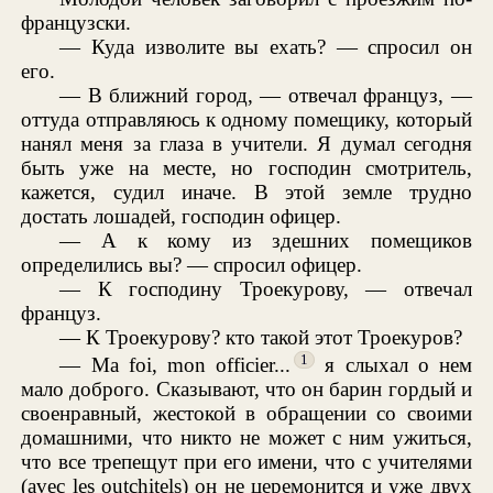
французски.
— Куда изволите вы ехать? — спросил он
его.
— В ближний город, — отвечал француз, —
оттуда отправляюсь к одному помещику, который
нанял меня за глаза в учители. Я думал сегодня
быть уже на месте, но господин смотритель,
кажется, судил иначе. В этой земле трудно
достать лошадей, господин офицер.
— А к кому из здешних помещиков
определились вы? — спросил офицер.
— К господину Троекурову, — отвечал
француз.
— К Троекурову? кто такой этот Троекуров?
1
— Ma foi, mon officier...
я слыхал о нем
мало доброго. Сказывают, что он барин гордый и
своенравный, жестокой в обращении со своими
домашними, что никто не может с ним ужиться,
что все трепещут при его имени, что с учителями
(avec les outchitels) он не церемонится и уже двух