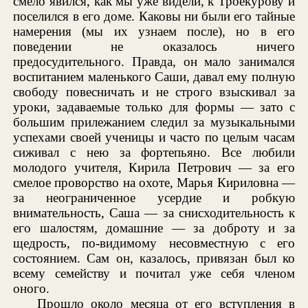
смело явился, как мы уже видели, к Троекурову и
поселился в его доме. Каковы ни были его тайные
намерения (мы их узнаем после), но в его
поведении не оказалось ничего
предосудительного. Правда, он мало занимался
воспитанием маленького Саши, давал ему полную
свободу повесничать и не строго взыскивал за
уроки, задаваемые только для формы — зато с
большим прилежанием следил за музыкальными
успехами своей ученицы и часто по целым часам
сиживал с нею за фортепьяно. Все любили
молодого учителя, Кирила Петрович — за его
смелое проворство на охоте, Марья Кириловна —
за неограниченное усердие и робкую
внимательность, Саша — за снисходительность к
его шалостям, домашние — за доброту и за
щедрость, по-видимому несовместную с его
состоянием. Сам он, казалось, привязан был ко
всему семейству и почитал уже себя членом
оного.
Прошло около месяца от его вступления в