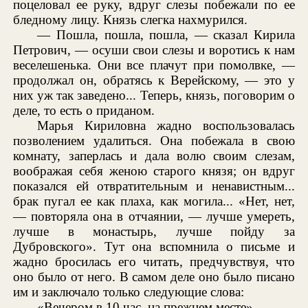
поцеловал ее руку, вдруг слезы побежали по ее
бледному лицу. Князь слегка нахмурился.
— Пошла, пошла, пошла, — сказал Кирила
Петрович, — осуши свои слезы и воротись к нам
веселешенька. Они все плачут при помолвке, —
продолжал он, обратясь к Верейскому, — это у
них уж так заведено... Теперь, князь, поговорим о
деле, то есть о приданом.
Марья Кириловна жадно воспользовалась
позволением удалиться. Она побежала в свою
комнату, заперлась и дала волю своим слезам,
воображая себя женою старого князя; он вдруг
показался ей отвратительным и ненавистным...
брак пугал ее как плаха, как могила... «Нет, нет,
— повторяла она в отчаянии, — лучше умереть,
лучше в монастырь, лучше пойду за
Дубровского». Тут она вспомнила о письме и
жадно бросилась его читать, предчувствуя, что
оно было от него. В самом деле оно было писано
им и заключало только следующие слова:
«Вечером в 10 час. на прежнем месте».