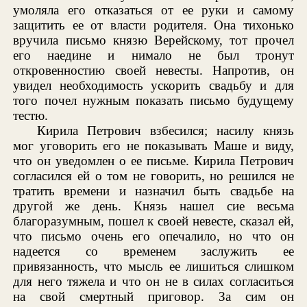
умоляла его отказаться от ее руки и самому
защитить ее от власти родителя. Она тихонько
вручила письмо князю Верейскому, тот прочел
его наедине и нимало не был тронут
откровенностию своей невесты. Напротив, он
увидел необходимость ускорить свадьбу и для
того почел нужным показать письмо будущему
тестю.
Кирила Петрович взбесился; насилу князь
мог уговорить его не показывать Маше и виду,
что он уведомлен о ее письме. Кирила Петрович
согласился ей о том не говорить, но решился не
тратить времени и назначил быть свадьбе на
другой же день. Князь нашел сие весьма
благоразумным, пошел к своей невесте, сказал ей,
что письмо очень его опечалило, но что он
надеется со временем заслужить ее
привязанность, что мысль ее лишиться слишком
для него тяжела и что он не в силах согласиться
на свой смертный приговор. За сим он