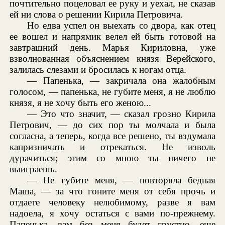
почтительно поцеловал ее руку и уехал, не сказав
ей ни слова о решении Кирила Петровича.
Но едва успел он выехать со двора, как отец
ее вошел и напрямик велел ей быть готовой на
завтрашний день. Марья Кириловна, уже
взволнованная объяснением князя Верейского,
залилась слезами и бросилась к ногам отца.
— Папенька, — закричала она жалобным
голосом, — папенька, не губите меня, я не люблю
князя, я не хочу быть его женою...
— Это что значит, — сказал грозно Кирила
Петрович, — до сих пор ты молчала и была
согласна, а теперь, когда все решено, ты вздумала
капризничать и отрекаться. Не изволь
дурачиться; этим со мною ты ничего не
выиграешь.
— Не губите меня, — повторяла бедная
Маша, — за что гоните меня от себя прочь и
отдаете человеку нелюбимому, разве я вам
надоела, я хочу остаться с вами по-прежнему.
Папенька, вам без меня будет грустно, еще