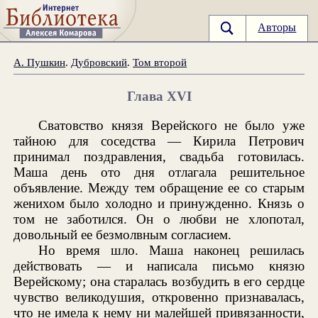
Авторы
А. Пушкин
.
Дубровский
.
Том второй
Глава XVI
Сватовство князя Верейского не было уже
тайною для соседства — Кирила Петрович
принимал поздравления, свадьба готовилась.
Маша день ото дня отлагала решительное
объявление. Между тем обращение ее со старым
женихом было холодно и принужденно. Князь о
том не заботился. Он о любви не хлопотал,
довольный ее безмолвным согласием.
Но время шло. Маша наконец решилась
действовать — и написала письмо князю
Верейскому; она старалась возбудить в его сердце
чувство великодушия, откровенно признавалась,
что не имела к нему ни малейшей привязанности,