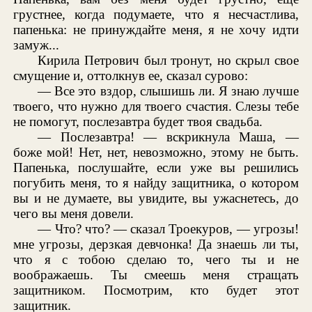
грустнее, когда подумаете, что я несчастлива,
папенька: не принуждайте меня, я не хочу идти
замуж...
Кирила Петрович был тронут, но скрыл свое
смущение и, оттолкнув ее, сказал сурово:
— Все это вздор, слышишь ли. Я знаю лучше
твоего, что нужно для твоего счастия. Слезы тебе
не помогут, послезавтра будет твоя свадьба.
— Послезавтра! — вскрикнула Маша, —
боже мой! Нет, нет, невозможно, этому не быть.
Папенька, послушайте, если уже вы решились
погубить меня, то я найду защитника, о котором
вы и не думаете, вы увидите, вы ужаснетесь, до
чего вы меня довели.
— Что? что? — сказал Троекуров, — угрозы!
мне угрозы, дерзкая девчонка! Да знаешь ли ты,
что я с тобою сделаю то, чего ты и не
воображаешь. Ты смеешь меня стращать
защитником. Посмотрим, кто будет этот
защитник.