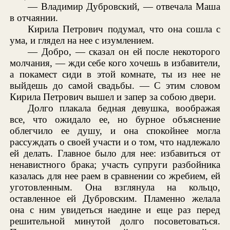
— Владимир Дубровский, — отвечала Маша
в отчаянии.
Кирила Петрович подумал, что она сошла с
ума, и глядел на нее с изумлением.
— Добро, — сказал он ей после некоторого
молчания, — жди себе кого хочешь в избавители,
а покамест сиди в этой комнате, ты из нее не
выйдешь до самой свадьбы. — С этим словом
Кирила Петрович вышел и запер за собою двери.
Долго плакала бедная девушка, воображая
все, что ожидало ее, но бурное объяснение
облегчило ее душу, и она спокойнее могла
рассуждать о своей участи и о том, что надлежало
ей делать. Главное было для нее: избавиться от
ненавистного брака; участь супруги разбойника
казалась для нее раем в сравнении со жребием, ей
уготовленным. Она взглянула на кольцо,
оставленное ей Дубровским. Пламенно желала
она с ним увидеться наедине и еще раз перед
решительной минутой долго посоветоваться.