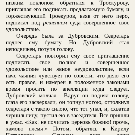
низким поклоном обратился к Троекурову,
приглашая его подписать предлагаемую бумагу, и
торжествующий Троекуров, взяв от него перо,
подписал под
решением
суда совершенное свое
удовольствие.
Очередь была за Дубровским. Секретарь
поднес ему бумагу. Но Дубровский стал
неподвижен, потупя голову.
Секретарь повторил ему свое приглашение
подписать свое полное и совершенное
удовольствие или явное неудовольствие, если
паче чаяния чувствует по совести, что дело его
есть правое, и намерен в положенное законами
время просить по апелляции куда следует.
Дубровский молчал... Вдруг он поднял голову,
глаза его засверкали, он топнул ногою, оттолкнул
секретаря с такою силою, что тот упал, и, схватив
чернильницу, пустил ею в заседателя. Все пришли
в ужас. «Как! не почитать церковь божию! прочь,
хамово племя!» Потом, обратясь к Кирилу