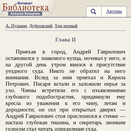
Авторы
А. Пушкин
.
Дубровский
.
Том первый
Глава II
Приехав в город, Андрей Гаврилович
остановился у знакомого купца, ночевал у него, и
на другой день утром явился в присутствие
уездного суда. Никто не обратил на него
внимания. Вслед за ним приехал и Кирила
Петрович. Писаря встали и заложили перья за
ухо. Члены встретили его с изъявлениями
глубокого подобострастия, придвинули ему
кресла из уважения к его чину, летам и
дородности; он сел при открытых дверях —
Андрей Гаврилович стоя прислонился к стенке —
настала глубокая тишина, и секретарь звонким
голосом стал читать определение суда.