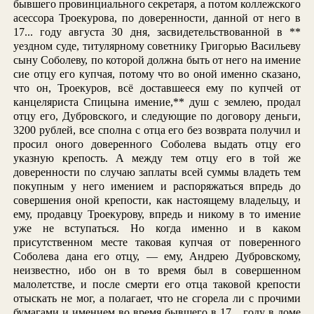
бывшего провинциального секретаря, а потом коллежского
асессора Троекурова, по доверенности, данной от него в
17... году августа 30 дня, засвидетельствованной в **
уездном суде, титулярному советнику Григорью Васильеву
сыну Соболеву, по которой должна быть от него на имение
сие отцу его купчая, потому что во оной именно сказано,
что он, Троекуров, всё доставшееся ему по купчей от
канцеляриста Спицына имение,** душ с землею, продал
отцу его, Дубровского, и следующие по договору деньги,
3200 рублей, все сполна с отца его без возврата получил и
просил оного доверенного Соболева выдать отцу его
указную крепость. А между тем отцу его в той же
доверенности по случаю заплаты всей суммы владеть тем
покупным у него имением и распоряжаться впредь до
совершения оной крепости, как настоящему владельцу, и
ему, продавцу Троекурову, впредь и никому в то имение
уже не вступаться. Но когда именно и в каком
присутственном месте таковая купчая от поверенного
Соболева дана его отцу, — ему, Андрею Дубровскому,
неизвестно, ибо он в то время был в совершенном
малолетстве, и после смерти его отца таковой крепости
отыскать не мог, а полагает, что не сгорела ли с прочими
бумагами и имением во время бывшего в 17... году в доме