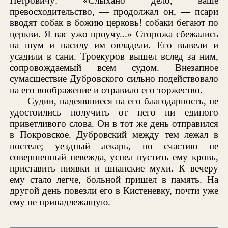
Петровичу: «Слыхано дело, ваше
превосходительство, — продолжал он, — псари
вводят собак в божию церковь! собаки бегают по
церкви. Я вас ужо проучу...» Сторожа сбежались
на шум и насилу им овладели. Его вывели и
усадили в сани. Троекуров вышел вслед за ним,
сопровождаемый всем судом. Внезапное
сумасшествие Дубровского сильно подействовало
на его воображение и отравило его торжество.
Судии, надеявшиеся на его благодарность, не
удостоились получить от него ни единого
приветливого слова. Он в тот же день отправился
в Покровское. Дубровский между тем лежал в
постеле; уездный лекарь, по счастию не
совершенный невежда, успел пустить ему кровь,
приставить пиявки и шпанские мухи. К вечеру
ему стало легче, больной пришел в память. На
другой день повезли его в Кистеневку, почти уже
ему не принадлежащую.