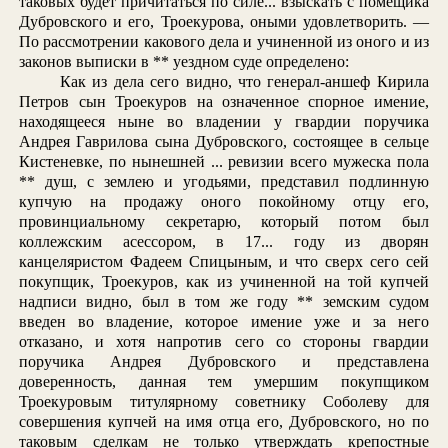
таковых будет причитаться по силе... взыскать с помещика
Дубровского и его, Троекурова, оными удовлетворить. —
По рассмотрении какового дела и учиненной из оного и из
законов выписки в ** уездном суде определено:
Как из дела сего видно, что генерал-аншеф Кирила
Петров сын Троекуров на означенное спорное имение,
находящееся ныне во владении у гвардии поручика
Андрея Гаврилова сына Дубровского, состоящее в сельце
Кистеневке, по нынешней ... ревизии всего мужеска пола
** душ, с землею и угодьями, представил подлинную
купчую на продажу оного покойному отцу его,
провинциальному секретарю, который потом был
коллежским асессором, в 17... году из дворян
канцеляристом Фадеем Спицыным, и что сверх сего сей
покупщик, Троекуров, как из учиненной на той купчей
надписи видно, был в том же году ** земским судом
введен во владение, которое имение уже и за него
отказано, и хотя напротив сего со стороны гвардии
поручика Андрея Дубровского и представлена
доверенность, данная тем умершим покупщиком
Троекуровым титулярному советнику Соболеву для
совершения купчей на имя отца его, Дубровского, но по
таковым сделкам не только утверждать крепостные