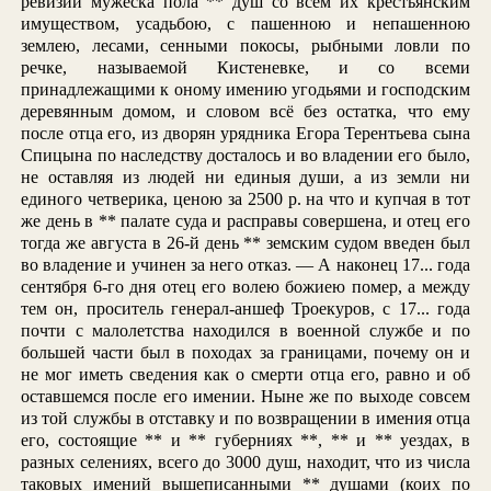
ревизии мужеска пола ** душ со всем их крестьянским
имуществом, усадьбою, с пашенною и непашенною
землею, лесами, сенными покосы, рыбными ловли по
речке, называемой Кистеневке, и со всеми
принадлежащими к оному имению угодьями и господским
деревянным домом, и словом всё без остатка, что ему
после отца его, из дворян урядника Егора Терентьева сына
Спицына по наследству досталось и во владении его было,
не оставляя из людей ни единыя души, а из земли ни
единого четверика, ценою за 2500 р. на что и купчая в тот
же день в ** палате суда и расправы совершена, и отец его
тогда же августа в 26-й день ** земским судом введен был
во владение и учинен за него отказ. — А наконец 17... года
сентября 6-го дня отец его волею божиею помер, а между
тем он, проситель генерал-аншеф Троекуров, с 17... года
почти с малолетства находился в военной службе и по
большей части был в походах за границами, почему он и
не мог иметь сведения как о смерти отца его, равно и об
оставшемся после его имении. Ныне же по выходе совсем
из той службы в отставку и по возвращении в имения отца
его, состоящие ** и ** губерниях **, ** и ** уездах, в
разных селениях, всего до 3000 душ, находит, что из числа
таковых имений вышеписанными ** душами (коих по