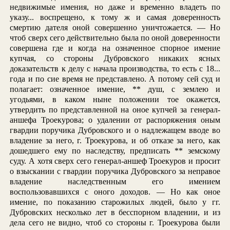
недвижимые имения, но даже и временно владеть по
указу... воспрещено, к тому ж и самая доверенность
смертию дателя оной совершенно уничтожается. — Но
чтоб сверх сего действительно была по оной доверенности
совершена где и когда на означенное спорное имение
купчая, со стороны Дубровского никаких ясных
доказательств к делу с начала производства, то есть с 18...
года и по сие время не представлено. А потому сей суд и
полагает: означенное имение, ** душ, с землею и
угодьями, в каком ныне положении тое окажется,
утвердить по представленной на оное купчей за генерал-
аншефа Троекурова; о удалении от распоряжения оным
гвардии поручика Дубровского и о надлежащем вводе во
владение за него, г. Троекурова, и об отказе за него, как
дошедшего ему по наследству, предписать ** земскому
суду. А хотя сверх сего генерал-аншеф Троекуров и просит
о взыскании с гвардии поручика Дубровского за неправое
владение наследственным его имением
воспользовавшихся с оного доходов. — Но как оное
имение, по показанию старожилых людей, было у гг.
Дубровских несколько лет в бесспорном владении, и из
дела сего не видно, чтоб со стороны г. Троекурова были