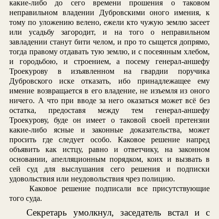
какие-либо до сего времени прошения о таковом
неправильном владении Дубровскими оного имения, к
тому по уложению велено, ежели кто чужую землю засеет
или усадьбу загородит, и на того о неправильном
завладении станут бити челом, и про то сыщется допрямо,
тогда правому отдавать тую землю, и с посеянным хлебом,
и городьбою, и строением, а посему генерал-аншефу
Троекурову в изъявленном на гвардии поручика
Дубровского иске отказать, ибо принадлежащее ему
имение возвращается в его владение, не изъемля из оного
ничего. А что при вводе за него оказаться может всё без
остатка, предоставя между тем генерал-аншефу
Троекурову, буде он имеет о таковой своей претензии
какие-либо ясные и законные доказательства, может
просить где следует особо. Каковое решение напред
объявить как истцу, равно и ответчику, на законном
основании, апелляционным порядком, коих и вызвать в
сей суд для выслушания сего решения и подписки
удовольствия или неудовольствия чрез полицию.
Каковое решение подписали все присутствующие
того суда.
Секретарь умолкнул, заседатель встал и с