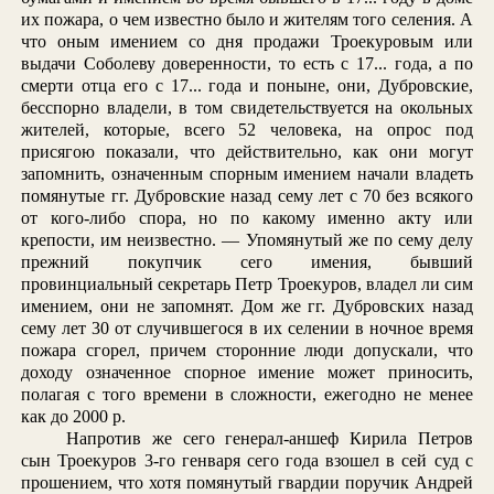
их пожара, о чем известно было и жителям того селения. А
что оным имением со дня продажи Троекуровым или
выдачи Соболеву доверенности, то есть с 17... года, а по
смерти отца его с 17... года и поныне, они, Дубровские,
бесспорно владели, в том свидетельствуется на окольных
жителей, которые, всего 52 человека, на опрос под
присягою показали, что действительно, как они могут
запомнить, означенным спорным имением начали владеть
помянутые гг. Дубровские назад сему лет с 70 без всякого
от кого-либо спора, но по какому именно акту или
крепости, им неизвестно. — Упомянутый же по сему делу
прежний покупчик сего имения, бывший
провинциальный секретарь Петр Троекуров, владел ли сим
имением, они не запомнят. Дом же гг. Дубровских назад
сему лет 30 от случившегося в их селении в ночное время
пожара сгорел, причем сторонние люди допускали, что
доходу означенное спорное имение может приносить,
полагая с того времени в сложности, ежегодно не менее
как до 2000 р.
Напротив же сего генерал-аншеф Кирила Петров
сын Троекуров 3-го генваря сего года взошел в сей суд с
прошением, что хотя помянутый гвардии поручик Андрей