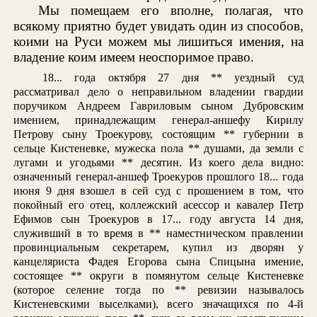
Мы помещаем его вполне, полагая, что
всякому приятно будет увидать один из способов,
коими на Руси можем мы лишиться имения, на
владение коим имеем неоспоримое право.
18... года октября 27 дня ** уездный суд
рассматривал дело о неправильном владении гвардии
поручиком Андреем Гавриловым сыном Дубровским
имением, принадлежащим генерал-аншефу Кирилу
Петрову сыну Троекурову, состоящим ** губернии в
сельце Кистеневке, мужеска пола ** душами, да земли с
лугами и угодьями ** десятин. Из коего дела видно:
означенный генерал-аншеф Троекуров прошлого 18... года
июня 9 дня взошел в сей суд с прошением в том, что
покойный его отец, коллежский асессор и кавалер Петр
Ефимов сын Троекуров в 17... году августа 14 дня,
служивший в то время в ** наместническом правлении
провинциальным секретарем, купил из дворян у
канцеляриста Фадея Егорова сына Спицына имение,
состоящее ** округи в помянутом сельце Кистеневке
(которое селение тогда по ** ревизии называлось
Кистеневскими выселками), всего значащихся по 4-й