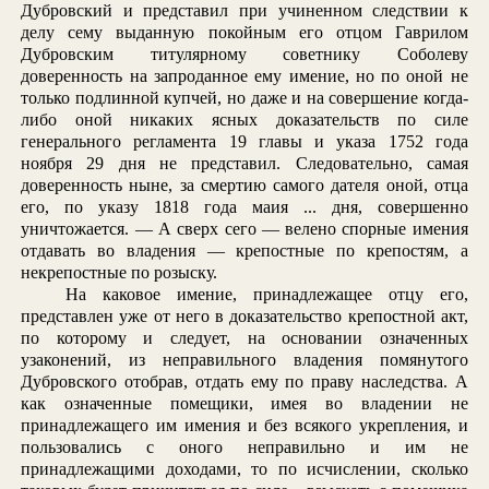
Дубровский и представил при учиненном следствии к
делу сему выданную покойным его отцом Гаврилом
Дубровским титулярному советнику Соболеву
доверенность на запроданное ему имение, но по оной не
только подлинной купчей, но даже и на совершение когда-
либо оной никаких ясных доказательств по силе
генерального регламента 19 главы и указа 1752 года
ноября 29 дня не представил. Следовательно, самая
доверенность ныне, за смертию самого дателя оной, отца
его, по указу 1818 года маия ... дня, совершенно
уничтожается. — А сверх сего — велено спорные имения
отдавать во владения — крепостные по крепостям, а
некрепостные по розыску.
На каковое имение, принадлежащее отцу его,
представлен уже от него в доказательство крепостной акт,
по которому и следует, на основании означенных
узаконений, из неправильного владения помянутого
Дубровского отобрав, отдать ему по праву наследства. А
как означенные помещики, имея во владении не
принадлежащего им имения и без всякого укрепления, и
пользовались с оного неправильно и им не
принадлежащими доходами, то по исчислении, сколько