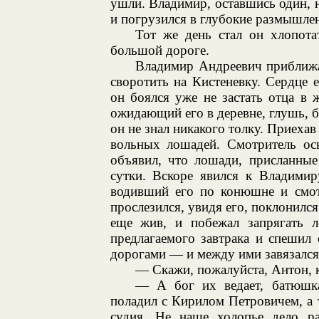
ушли. Владимир, оставшись один, 
и погрузился в глубокие размышле
Тот же день стал он хлопота
большой дороге.
Владимир Андреевич приближа
своротить на Кистеневку. Сердце 
он боялся уже не застать отца в
ожидающий его в деревне, глушь, б
он не знал никакого толку. Приехав
вольных лошадей. Смотритель осв
объявил, что лошади, присланные
сутки. Вскоре явился к Владимир
водивший его по конюшне и смот
прослезился, увидя его, поклонился
еще жив, и побежал запрягать л
предлагаемого завтрака и спешил
дорогами — и между ими завязался
— Скажи, пожалуйста, Антон, к
— А бог их ведает, батюшка
поладил с Кирилом Петровичем, а т
судия. Не наше холопье дело раз