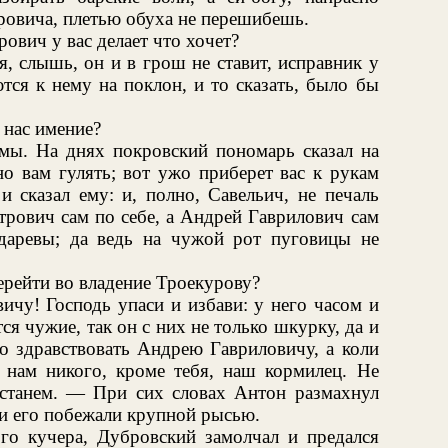
овича, плетью обуха не перешибешь.
ович у вас делает что хочет?
я, слышь, он и в грош не ставит, исправник у
тся к нему на поклон, и то сказать, было бы
 нас имение?
мы. На днях покровский пономарь сказал на
но вам гулять; вот ужо приберет вас к рукам
 сказал ему: и, полно, Савельич, не печаль
трович сам по себе, а Андрей Гаврилович сам
даревы; да ведь на чужой рот пуговицы не
ерейти во владение Троекурову?
чу! Господь упаси и избави: у него часом и
ся чужие, так он с них не только шкурку, да и
го здравствовать Андрею Гавриловичу, а коли
о нам никого, кроме тебя, наш кормилец. Не
 станем. — При сих словах Антон размахнул
и его побежали крупной рысью.
го кучера, Дубровский замолчал и предался