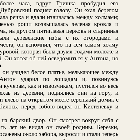
более часа, вдруг Гришка пробудил его
 Дубровский поднял голову. Он ехал берегом
ала речка и вдали извивалась между холмами;
ленью рощи возвышалась зеленая кровля и
а, на другом пятиглавая церковь и старинная
были деревенские избы с их огородами и
места; он вспомнил, что на сем самом холму
уровой, которая была двумя годами моложе и
. Он хотел об ней осведомиться у Антона, но
о.
, он увидел белое платье, мелькающее между
 Антон ударил по лошадям и, повинуясь
кучерам, как и извозчикам, пустился во весь
хав из деревни, поднялись они на гору, и
 влево на открытом месте серенький домик с
абилось; перед собою видел он Кистеневку и
 на барский двор. Он смотрел вокруг себя с
ть лет не видал он своей родины. Березки,
осажены около забора, выросли и стали теперь