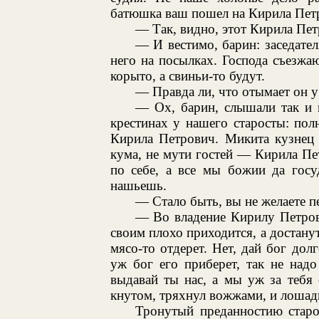
батюшка ваш пошел на Кирила Петр
— Так, видно, этот Кирила Петр
— И вестимо, барин: заседател
него на посылках. Господа съезжаю
корыто, а свиньи-то будут.
— Правда ли, что отымает он у
— Ох, барин, слышали так и 
крестинах у нашего старосты: пол
Кирила Петрович. Микита кузнец и
кума, не мути гостей — Кирила Пе
по себе, а все мы божии да госу
нашьешь.
— Стало быть, вы не желаете п
— Во владение Кирилу Петрови
своим плохо приходится, а достанут
мясо-то отдерет. Нет, дай бог дол
уж бог его приберет, так не над
выдавай ты нас, а мы уж за тебя
кнутом, тряхнул вожжами, и лошад
Тронутый преданностию старо