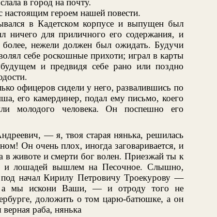
слала в город на почту.
с настоящим героем нашей повести.
ывался в Кадетском корпусе и выпущен был
ил ничего для приличного его содержания, и
 более, нежели должен был ожидать. Будучи
волял себе роскошные прихоти; играл в карты
 будущем и предвидя себе рано или поздно
одости.
ько офицеров сидели у него, развалившись по
иша, его камердинер, подал ему письмо, коего
или молодого человека. Он поспешно его
ндреевич, — я, твоя старая нянька, решилась
ном! Он очень плох, иногда заговаривается, и
а в животе и смерти бог волен. Приезжай ты к
е и лошадей вышлем на Песочное. Слышно,
ас под начал Кирилу Петровичу Троекурову —
, а мы искони Ваши, — и отроду того не
ербурге, доложить о том царю-батюшке, а он
 верная раба, нянька