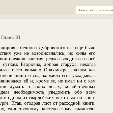
Глава III
 здоровье бедного Дубровского всё еще было
ствия уже не возобновлялись, но силы его
вои прежние занятия, редко выходил из своей
суткам. Егоровна, добрая старуха, некогда
алась и его нянькою. Она смотрела за ним, как
ремени пищи и сна, кормила его, укладывала
виновался ей и, кроме ее, не имел ни с кем
ии думать о своих делах, хозяйственных
идела необходимость уведомить обо всем
о в одном из гвардейских пехотных полков и
рге. Итак, отодрав лист от расходной книги,
у, единственному кистеневскому грамотею,