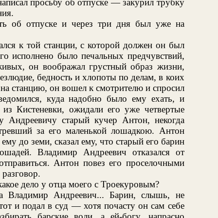
написал просьбу об отпуске — закурил трубку
ния.
ть об отпуске и через три дня был уже на
лся к той станции, с которой должен он был
его исполнено было печальных предчувствий,
 живых, он воображал грустный образ жизни,
езлюдие, бедность и хлопоты по делам, в коих
 на станцию, он вошел к смотрителю и спросил
едомился, куда надобно было ему ехать, и
 из Кистеневки, ожидали его уже четвертые
у Андреевичу старый кучер Антон, некогда
ревший за его маленькой лошадкою. Антон
 ему до земи, сказал ему, что старый его барин
ошадей. Владимир Андреевич отказался от
 отправиться. Антон повез его проселочными
 разговор.
акое дело у отца моего с Троекуровым?
 Владимир Андреевич... Барин, слышь, не
от и подал в суд — хотя почасту он сам себе
бирать барские воли, а ей-богу, напрасно