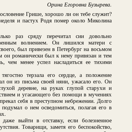
Орина Егоровна Бузырева.
ословение Грише, хорошо ли он тебе служит?
неделя и пастух Родя помер около Миколина
лько раз сряду перечитал сии довольно
овенным волнением. Он лишился матери с
 своего, был привезен в Петербург на восьмом
ем он романически был к нему привязан и тем
ь, чем менее успел насладиться ее тихими
тягостно терзала его сердце, а положение
ал он из письма своей няни, ужасало его. Он
глухой деревне, на руках глупой старухи и
дствием и угасающего без помощи в мучениях
прекал себя в преступном небрежении. Долго
 подумал о нем осведомиться, полагая его в
ах.
даже выйти в отставку, если болезненное
утствия. Товарищи, заметя его беспокойство,