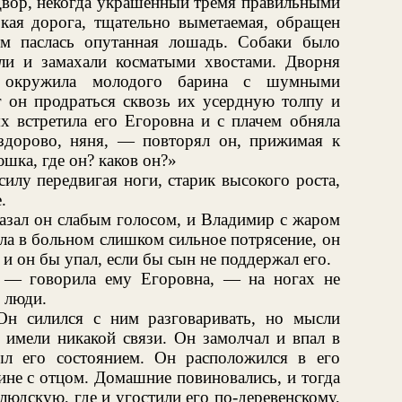
Двор, некогда украшенный тремя правильными
ая дорога, тщательно выметаемая, обращен
м паслась опутанная лошадь. Собаки было
кли и замахали косматыми хвостами. Дворня
 окружила молодого барина с шумными
г он продраться сквозь их усердную толпу и
ях встретила его Егоровна и с плачем обняла
 здорово, няня, — повторял он, прижимая к
шка, где он? каков он?»
силу передвигая ноги, старик высокого роста,
.
азал он слабым голосом, и Владимир с жаром
ела в больном слишком сильное потрясение, он
 и он бы упал, если бы сын не поддержал его.
, — говорила ему Егоровна, — на ногах не
 люди.
Он силился с ним разговаривать, но мысли
е имели никакой связи. Он замолчал и впал в
л его состоянием. Он расположился в его
дине с отцом. Домашние повиновались, и тогда
людскую, где и угостили его по-деревенскому,