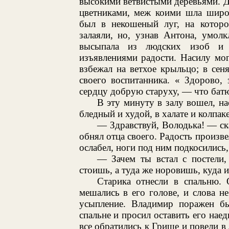
высокими ветвистыми деревьями. 
цветниками, меж коими шла широк
был в некошеный луг, на которо
залаяли, но, узнав Антона, умол
высыпала из людских изоб и
изъявлениями радости. Насилу мо
взбежал на ветхое крыльцо; в сен
своего воспитанника. « Здорово,
сердцу добрую старуху, — что батю
В эту минуту в залу вошел, на
бледный и худой, в халате и колпаке
— Здравствуй, Володька! — ск
обнял отца своего. Радость произв
ослабел, ноги под ним подкосились,
— Зачем ты встал с постели
стоишь, а туда же норовишь, куда и
Старика отнесли в спальню. 
мешались в его голове, и слова н
усыпление. Владимир поражен бы
спальне и просил оставить его нае
все обратились к Грише и повели в 