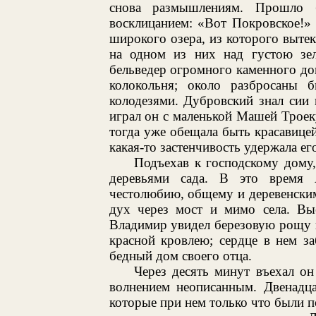
снова размышлениям. Прошло 
восклицанием: «Вот Покровское!»
широкого озера, из которого вытек
на одном из них над густою зе
бельведер огромного каменного дом
колокольня; около разбросаны 
колодезями. Дубровский знал сии 
играл он с маленькой Машей Троек
тогда уже обещала быть красавицей
какая-то застенчивость удержала ег
Подъехав к господскому дому
деревьями сада. В это время
честолюбию, общему и деревенским 
дух через мост и мимо села. Вые
Владимир увидел березовую рощу и
красной кровлею; сердце в нем з
бедный дом своего отца.
Через десять минут въехал он
волнением неописанным. Двенадца
которые при нем только что были п