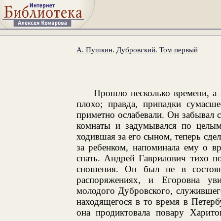
А. Пушкин
.
Дубровский
.
Том первый
Прошло несколько времени, а
плохо; правда, припадки сумасше
приметно ослабевали. Он забывал с
комнаты и задумывался по целым 
ходившая за его сыном, теперь сдел
за ребенком, напоминала ему о в
спать. Андрей Гаврилович тихо по
сношения. Он был не в состоян
распоряжениях, и Егоровна ув
молодого Дубровского, служившег
находящегося в то время в Петербу
она продиктовала повару Харитон