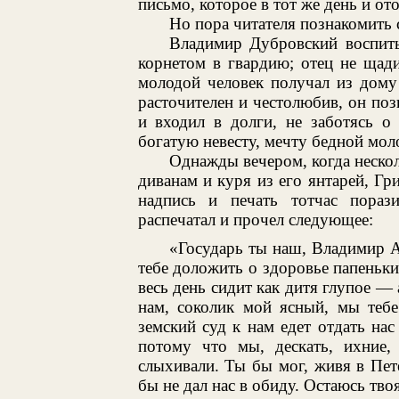
письмо, которое в тот же день и ото
Но пора читателя познакомить 
Владимир Дубровский воспит
корнетом в гвардию; отец не щад
молодой человек получал из дому
расточителен и честолюбив, он поз
и входил в долги, не заботясь о
богатую невесту, мечту бедной мол
Однажды вечером, когда нескол
диванам и куря из его янтарей, Гр
надпись и печать тотчас пораз
распечатал и прочел следующее:
«Государь ты наш, Владимир А
тебе доложить о здоровье папеньки
весь день сидит как дитя глупое — 
нам, соколик мой ясный, мы теб
земский суд к нам едет отдать н
потому что мы, дескать, ихние
слыхивали. Ты бы мог, живя в Пет
бы не дал нас в обиду. Остаюсь твоя