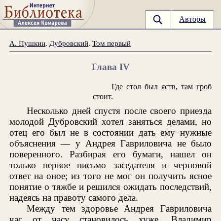
Авторы
А. Пушкин
.
Дубровский
.
Том первый
Глава IV
Где стол был яств, там гроб
стоит.
Несколько дней спустя после своего приезда
молодой Дубровский хотел заняться делами, но
отец его был не в состоянии дать ему нужные
объяснения — у Андрея Гавриловича не было
поверенного. Разбирая его бумаги, нашел он
только первое письмо заседателя и черновой
ответ на оное; из того не мог он получить ясное
понятие о тяжбе и решился ожидать последствий,
надеясь на правоту самого дела.
Между тем здоровье Андрея Гавриловича
час от часу становилось хуже. Владимир