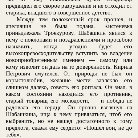
предвидел его скорое разрушение и не отходил от
старика, впадшего в совершенное детство.
Между тем положенный срок прошел, и
апелляция не была подана. Кистеневка
принадлежала Троекурову. Шабашкин явился к
нему с поклонами и поздравлениями и просьбою
назначить, когда угодно будет его
высокопревосходительству вступить во владение
новоприобретенным имением — самому или
кому изволит он дать на то доверенность. Кирила
Петрович смутился. От природы не был он
корыстолюбив, желание мести завлекло его
слишком далеко, совесть его роптала. Он знал, в
каком состоянии находился его противник,
старый товарищ его молодости, — и победа не
радовала его сердце. Он грозно взглянул на
Шабашкина, ища к чему привязаться, чтоб его
выбранить, но не нашед достаточного к тому
предлога, сказал ему сердито: «Пошел вон, не до
тебя».