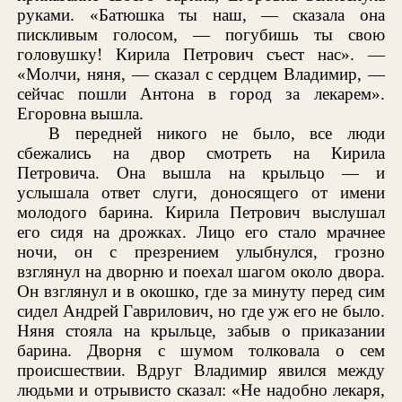
руками. «Батюшка ты наш, — сказала она
пискливым голосом, — погубишь ты свою
головушку! Кирила Петрович съест нас». —
«Молчи, няня, — сказал с сердцем Владимир, —
сейчас пошли Антона в город за лекарем».
Егоровна вышла.
В передней никого не было, все люди
сбежались на двор смотреть на Кирила
Петровича. Она вышла на крыльцо — и
услышала ответ слуги, доносящего от имени
молодого барина. Кирила Петрович выслушал
его сидя на дрожках. Лицо его стало мрачнее
ночи, он с презрением улыбнулся, грозно
взглянул на дворню и поехал шагом около двора.
Он взглянул и в окошко, где за минуту перед сим
сидел Андрей Гаврилович, но где уж его не было.
Няня стояла на крыльце, забыв о приказании
барина. Дворня с шумом толковала о сем
происшествии. Вдруг Владимир явился между
людьми и отрывисто сказал: «Не надобно лекаря,