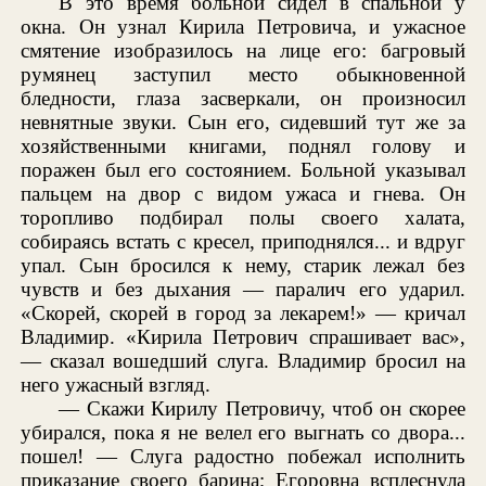
В это время больной сидел в спальной у
окна. Он узнал Кирила Петровича, и ужасное
смятение изобразилось на лице его: багровый
румянец заступил место обыкновенной
бледности, глаза засверкали, он произносил
невнятные звуки. Сын его, сидевший тут же за
хозяйственными книгами, поднял голову и
поражен был его состоянием. Больной указывал
пальцем на двор с видом ужаса и гнева. Он
торопливо подбирал полы своего халата,
собираясь встать с кресел, приподнялся... и вдруг
упал. Сын бросился к нему, старик лежал без
чувств и без дыхания — паралич его ударил.
«Скорей, скорей в город за лекарем!» — кричал
Владимир. «Кирила Петрович спрашивает вас»,
— сказал вошедший слуга. Владимир бросил на
него ужасный взгляд.
— Скажи Кирилу Петровичу, чтоб он скорее
убирался, пока я не велел его выгнать со двора...
пошел! — Слуга радостно побежал исполнить
приказание своего барина; Егоровна всплеснула