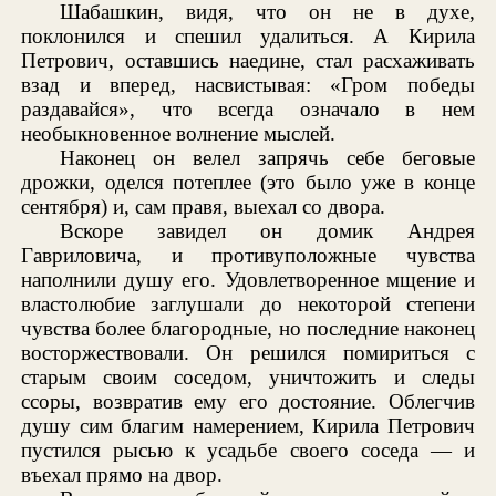
Шабашкин, видя, что он не в духе,
поклонился и спешил удалиться. А Кирила
Петрович, оставшись наедине, стал расхаживать
взад и вперед, насвистывая: «Гром победы
раздавайся», что всегда означало в нем
необыкновенное волнение мыслей.
Наконец он велел запрячь себе беговые
дрожки, оделся потеплее (это было уже в конце
сентября) и, сам правя, выехал со двора.
Вскоре завидел он домик Андрея
Гавриловича, и противуположные чувства
наполнили душу его. Удовлетворенное мщение и
властолюбие заглушали до некоторой степени
чувства более благородные, но последние наконец
восторжествовали. Он решился помириться с
старым своим соседом, уничтожить и следы
ссоры, возвратив ему его достояние. Облегчив
душу сим благим намерением, Кирила Петрович
пустился рысью к усадьбе своего соседа — и
въехал прямо на двор.