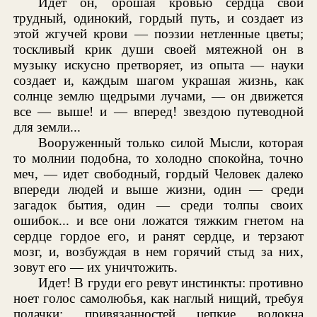
Идет он, орошая кровью сердца свой
трудный, одинокий, гордый путь, и создает из
этой жгучей крови — поэзии нетленные цветы;
тоскливый крик души своей мятежной он в
музыку искусно претворяет, из опыта — науки
создает и, каждым шагом украшая жизнь, как
солнце землю щедрыми лучами, — он движется
все — выше! и — вперед! звездою путеводной
для земли...
Вооруженный только силой Мысли, которая
то молнии подобна, то холодно спокойна, точно
меч, — идет свободный, гордый Человек далеко
впереди людей и выше жизни, один — среди
загадок бытия, один — среди толпы своих
ошибок... и все они ложатся тяжким гнетом на
сердце гордое его, и ранят сердце, и терзают
мозг, и, возбуждая в нем горячий стыд за них,
зовут его — их уничтожить.
Идет! В груди его ревут инстинкты: противно
ноет голос самолюбья, как наглый нищий, требуя
подачки; привязанностей цепкие волокна