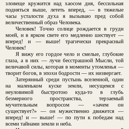
зловеще кружится над хаосом дня, бессильная
подняться выше, лететь вперед, — в тяжелые
часы усталости духа я вызываю пред собой
величественный образ Человека.
Человек! Точно солнце рождается в груди
моей, и в ярком свете его медленно шествует —
вперед! и — выше! трагически прекрасный
Человек!
Я вижу его гордое чело и смелые, глубокие
глаза, а в них — лучи бесстрашной Мысли, той
величавой силы, которая в моменты утомленья —
творит богов, в эпохи бодрости — их низвергает.
Затерянный среди пустынь вселенной, один
на маленьком куске земли, несущемся с
неуловимой быстротою куда-то в глубь
безмерного пространства, терзаемый
мучительным вопросом — «зачем он
существует?» — он мужественно движется —
вперед! и — выше! — по пути к победам над
всеми тайнами земли и неба.