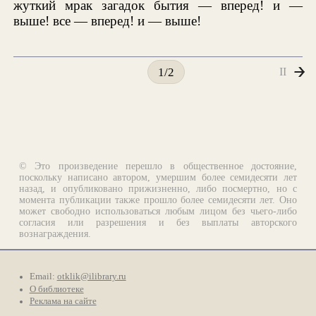
жуткий мрак загадок бытия — вперед! и —
выше! все — вперед! и — выше!
II
1/2
© Это произведение перешло в общественное достояние,
поскольку написано автором, умершим более семидесяти лет
назад, и опубликовано прижизненно, либо посмертно, но с
момента публикации также прошло более семидесяти лет. Оно
может свободно использоваться любым лицом без чьего-либо
согласия или разрешения и без выплаты авторского
вознаграждения.
Email:
otklik@ilibrary.ru
О библиотеке
Реклама на сайте