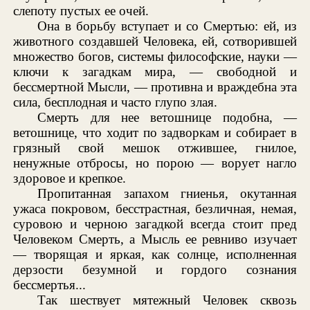
слепоту пустых ее очей.
Она в борьбу вступает и со Смертью: ей, из
животного создавшей Человека, ей, сотворившей
множество богов, системы философские, науки —
ключи к загадкам мира, — свободной и
бессмертной Мысли, — противна и враждебна эта
сила, бесплодная и часто глупо злая.
Смерть для нее ветошнице подобна, —
ветошнице, что ходит по задворкам и собирает в
грязный свой мешок отжившее, гнилое,
ненужные отбросы, но порою — ворует нагло
здоровое и крепкое.
Пропитанная запахом гниенья, окутанная
ужаса покровом, бесстрастная, безличная, немая,
суровою и черною загадкой всегда стоит пред
Человеком Смерть, а Мысль ее ревниво изучает
— творящая и яркая, как солнце, исполненная
дерзости безумной и гордого сознания
бессмертья...
Так шествует мятежный Человек сквозь