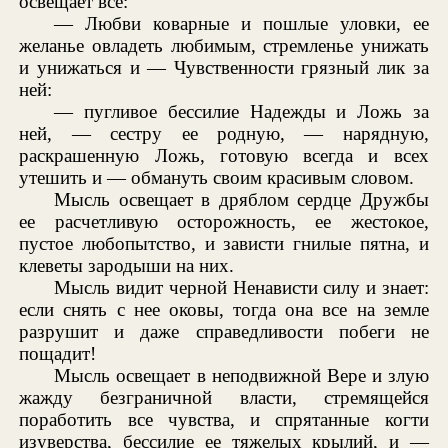
освещает все:
— Любви коварные и пошлые уловки, ее
желанье овладеть любимым, стремленье унижать
и унижаться и — Чувственности грязный лик за
ней:
— пугливое бессилие Надежды и Ложь за
ней, — сестру ее родную, — нарядную,
раскрашенную Ложь, готовую всегда и всех
утешить и — обмануть своим красивым словом.
Мысль освещает в дряблом сердце Дружбы
ее расчетливую осторожность, ее жестокое,
пустое любопытство, и зависти гнилые пятна, и
клеветы зародыши на них.
Мысль видит черной Ненависти силу и знает:
если снять с нее оковы, тогда она все на земле
разрушит и даже справедливости побеги не
пощадит!
Мысль освещает в неподвижной Вере и злую
жажду безграничной власти, стремящейся
поработить все чувства, и спрятанные когти
изуверства, бессилие ее тяжелых крылий, и —