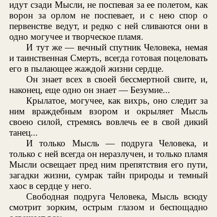
идут сзади Мысли, не поспевая за ее полетом, как
ворон за орлом не поспевает, и с нею спор о
первенстве ведут, и редко с ней сливаются они в
одно могучее и творческое пламя.
И тут же — вечный спутник Человека, немая
и таинственная Смерть, всегда готовая поцеловать
его в пылающее жаждой жизни сердце.
Он знает всех в своей бессмертной свите, и,
наконец, еще одно он знает — Безумие...
Крылатое, могучее, как вихрь, оно следит за
ним враждебным взором и окрыляет Мысль
своею силой, стремясь вовлечь ее в свой дикий
танец...
И только Мысль — подруга Человека, и
только с ней всегда он неразлучен, и только пламя
Мысли освещает пред ним препятствия его пути,
загадки жизни, сумрак тайн природы и темный
хаос в сердце у него.
Свободная подруга Человека, Мысль всюду
смотрит зорким, острым глазом и беспощадно