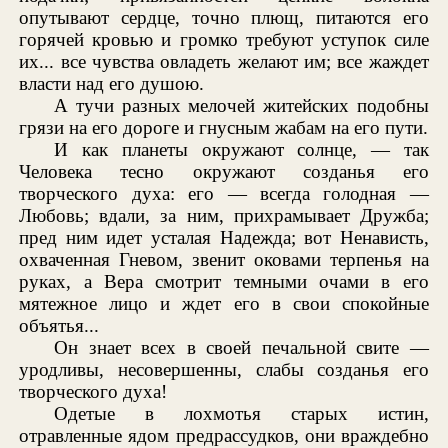
опутывают сердце, точно плющ, питаются его
горячей кровью и громко требуют уступок силе
их... все чувства овладеть желают им; все жаждет
власти над его душою.
А тучи разных мелочей житейских подобны
грязи на его дороге и гнусным жабам на его пути.
И как планеты окружают солнце, — так
Человека тесно окружают созданья его
творческого духа: его — всегда голодная —
Любовь; вдали, за ним, прихрамывает Дружба;
пред ним идет усталая Надежда; вот Ненависть,
охваченная Гневом, звенит оковами терпенья на
руках, а Вера смотрит темными очами в его
мятежное лицо и ждет его в свои спокойные
объятья...
Он знает всех в своей печальной свите —
уродливы, несовершенны, слабы созданья его
творческого духа!
Одетые в лохмотья старых истин,
отравленные ядом предрассудков, они враждебно